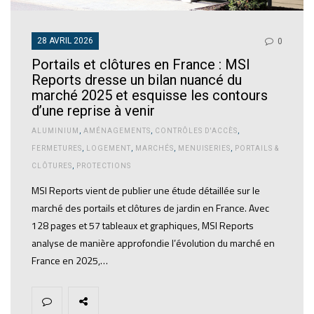
28 AVRIL 2026
0
Portails et clôtures en France : MSI
Reports dresse un bilan nuancé du
marché 2025 et esquisse les contours
d’une reprise à venir
ALUMINIUM
,
AMÉNAGEMENTS
,
CONTRÔLES D'ACCÈS
,
FERMETURES
,
LOGEMENT
,
MARCHÉS
,
MENUISERIES
,
PORTAILS &
CLÔTURES
,
PROTECTIONS
MSI Reports vient de publier une étude détaillée sur le
marché des portails et clôtures de jardin en France. Avec
128 pages et 57 tableaux et graphiques, MSI Reports
analyse de manière approfondie l’évolution du marché en
France en 2025,…