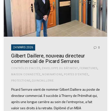
24 MARS 2026
0
Gilbert Daillere, nouveau directeur
commercial de Picard Serrures
CONTRÔLES D'ACCÈS
,
ENVELOPPE DU BÂTIMENT
,
FERMETURES
,
MAISON CONNECTÉE
,
NOMINATIONS
,
PORTES D'ENTRÉE
,
PROTECTIONS
,
QUINCAILLERIE
Picard Serrure vient de nommer Gilbert Daillere au poste de
directeur commercial. Il succède à Thierry de Prémilhat qui,
après une longue carrière au sein de l’entreprise, a fait
valoir ses droits à la retraite. Diplômé d’un MBA