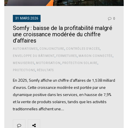
31 MARS 2026
0
Somfy : baisse de la profitabilité malgré
une croissance modérée du chiffre
d’affaires
AUTOMATISMES
,
CONJONCTURE
,
CONTRÔLES D'ACCÈS
,
ENVELOPPE DU BÂTIMENT
,
FERMETURES
,
MAISON CONNECTÉE
,
MENUISERIES
,
MOTORISATION
,
PROTECTION SOLAIRE
,
PROTECTIONS
,
RÉSULTATS
En 2025, Somfy affiche un chiffre d’affaires de 1,538 milliard
d’euros. Cette croissance modérée est portée par une
dynamique positive dans les services, en hausse de 7,9%
et la vente de produits solaires, tandis que les activités
traditionnelles affichent une…