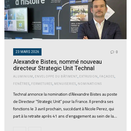
23 MARS 2026
0
Alexandre Bistes, nommé nouveau
directeur Strategic Unit Technal
ALUMINIUM
,
ENVELOPPE DU BÂTIMENT
,
EXTRUSION
,
FAÇADES
,
FENÊTRES
,
FERMETURES
,
MENUISERIES
,
NOMINATIONS
Technal annonce la nomination d’Alexandre Bistes au poste
de Directeur “Strategic Unit” pour la France. Il prendra ses
fonctions le 3 avril prochain, succédant à Nicole Perez, qui
part à la retraite après 41 ans d’engagement au sein de la…