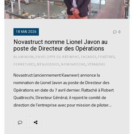
18 MAI 2026
0
Novastruct nomme Lionel Javon au
poste de Directeur des Opérations
ALUMINIUM
,
ENVELOPPE DU BÂTIMENT
,
FAÇADES
,
FENÊTRES
,
FERMETURES
,
MENUISERIES
,
NOMINATIONS
,
VÉRANDAS
Novastruct (anciennement Kawneer) annonce la
nomination de Lionel Javon au poste de Directeur des
Opérations en date du 7 avril dernier. Rattaché à Robert
Quattrocchi, Directeur Général, il rejoint le comité de
direction de l’entreprise avec pour mission de piloter…