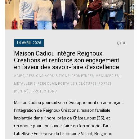
14 AVRIL 2026
0
Maison Cadiou intègre Reignoux
Créations et renforce son engagement
en faveur des savoir-faire d’excellence
ACIER
,
CESSIONS-ACQUISITIONS
,
FERMETURES
,
MENUISERIES
,
MÉTALLERIE
,
PERGOLAS
,
PORTAILS & CLÔTURES
,
PORTES
D'ENTRÉE
,
PROTECTIONS
Maison Cadiou poursuit son développement en annonçant
l’intégration de Reignoux Créations, maison familiale
implantée dans l’Indre, près de Châteauroux (36), et
reconnue pour son savoir-faire en ferronnerie d’art.
Labellisée Entreprise du Patrimoine Vivant, Reignoux