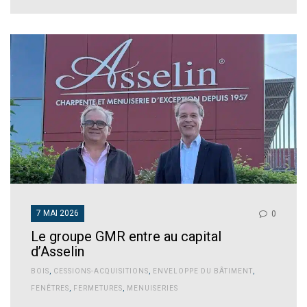
7 MAI 2026
0
Le groupe GMR entre au capital
d’Asselin
BOIS
,
CESSIONS-ACQUISITIONS
,
ENVELOPPE DU BÂTIMENT
,
FENÊTRES
,
FERMETURES
,
MENUISERIES