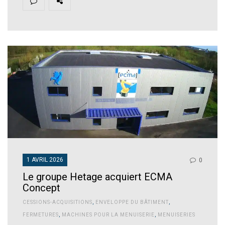
1 AVRIL 2026
0
Le groupe Hetage acquiert ECMA
Concept
CESSIONS-ACQUISITIONS
,
ENVELOPPE DU BÂTIMENT
,
FERMETURES
,
MACHINES POUR LA MENUISERIE
,
MENUISERIES