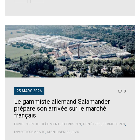
25 MARS 2026
0
Le gammiste allemand Salamander
prépare son arrivée sur le marché
français
ENVELOPPE DU BÂTIMENT
,
EXTRUSION
,
FENÊTRES
,
FERMETURES
,
INVESTISSEMENTS
,
MENUISERIES
,
PVC