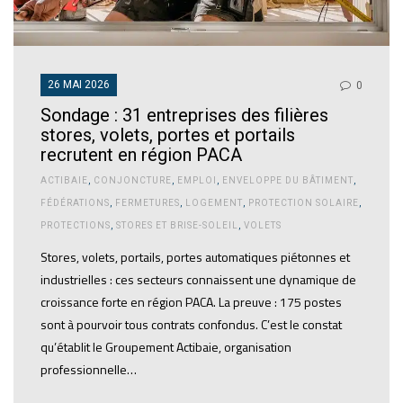
26 MAI 2026
0
Sondage : 31 entreprises des filières
stores, volets, portes et portails
recrutent en région PACA
ACTIBAIE
,
CONJONCTURE
,
EMPLOI
,
ENVELOPPE DU BÂTIMENT
,
FÉDÉRATIONS
,
FERMETURES
,
LOGEMENT
,
PROTECTION SOLAIRE
,
PROTECTIONS
,
STORES ET BRISE-SOLEIL
,
VOLETS
Stores, volets, portails, portes automatiques piétonnes et
industrielles : ces secteurs connaissent une dynamique de
croissance forte en région PACA. La preuve : 175 postes
sont à pourvoir tous contrats confondus. C’est le constat
qu’établit le Groupement Actibaie, organisation
professionnelle…