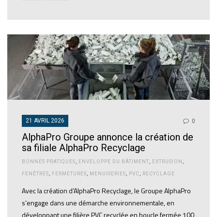
21 AVRIL 2026
0
AlphaPro Groupe annonce la création de
sa filiale AlphaPro Recyclage
BONNES PRATIQUES
,
ENVELOPPE DU BÂTIMENT
,
EXTRUSION
,
FENÊTRES
,
FERMETURES
,
MENUISERIES
,
PVC
,
RECYCLAGE
Avec la création d’AlphaPro Recyclage, le Groupe AlphaPro
s’engage dans une démarche environnementale, en
développant une filière PVC recyclée en boucle fermée 100