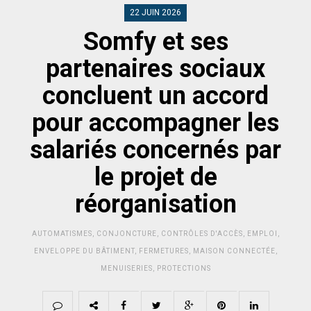
22 JUIN 2026
Somfy et ses
partenaires sociaux
concluent un accord
pour accompagner les
salariés concernés par
le projet de
réorganisation
AUTOMATISMES
,
CONJONCTURE
,
CONTRÔLES D'ACCÈS
,
EMPLOI
,
ENVELOPPE DU BÂTIMENT
,
FERMETURES
,
MAISON CONNECTÉE
,
MENUISERIES
,
PROTECTIONS