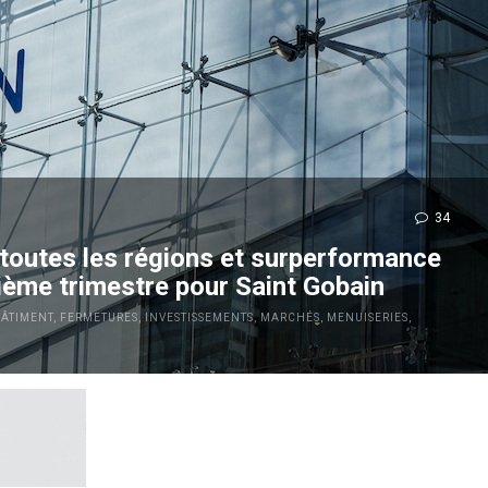
34
toutes les régions et surperformance
ème trimestre pour Saint Gobain
BÂTIMENT
,
FERMETURES
,
INVESTISSEMENTS
,
MARCHÉS
,
MENUISERIES
,
chiffre d’affaires au T2 à +3,5% (qui tire l’ensemble du semestre
es Régions (Asie-Pacifique +7,0%, Europe +4,1% et Amériques...