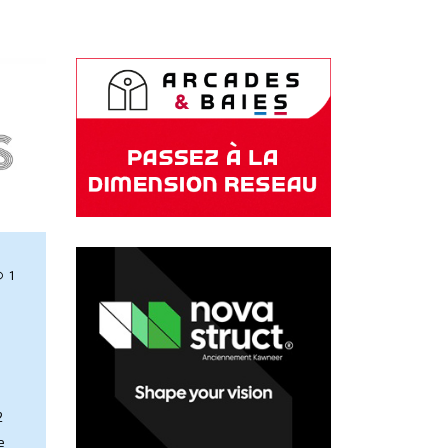
1
2
e