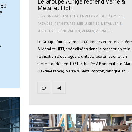
Le Groupe Aurige reprend Verre &
159
Métal et HEFI
e
CESSIONS-ACQUISITIONS
,
ENVELOPPE DU BÂTIMENT
,
FAÇADES
,
FERMETURES
,
MENUISERIES
,
MÉTALLERIE
,
MIROITERIE
,
RÉNOVATION
,
VERRES
,
VITRAGES
Le Groupe Aurige vient d’intégrer les entreprises Ver
e
& Métal et HEFI, spécialisées dans la conception et la
réalisation d’ouvrages architecturaux en acier et en
verre. Fondée en 1921 et basée à Bonneuil-sur-Mar
(Île-de-France), Verre & Métal conçoit, fabrique et…