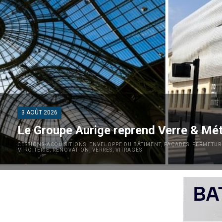
3 AOÛT 2026
Le Groupe Aurige reprend Verre & Mét
CESSIONS-ACQUISITIONS
,
ENVELOPPE DU BÂTIMENT
,
FAÇADES
,
FERMETUR
MIROITERIE
,
RÉNOVATION
,
VERRES
,
VITRAGES
Le Groupe Aurige vient d’intégrer les entreprises Verre & Métal et 
conception et la réalisation d’ouvrages architecturaux en acier et 