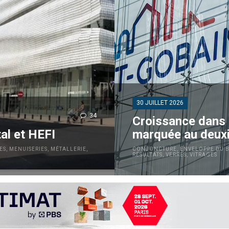
30 JUILLET 2026
34
Croissance dans 
al et HEFI
marquée au deuxi
ES
,
MENUISERIES
,
MÉTALLERIE
,
CONJONCTURE
,
ENVELOPPE DU 
RÉSULTATS
,
VERRES
,
VITRAGES
HEFI, spécialisées dans la
• Bonne croissance interne du 
en verre. Fondée en 1921 et...
à +0,7%), portée par toutes l