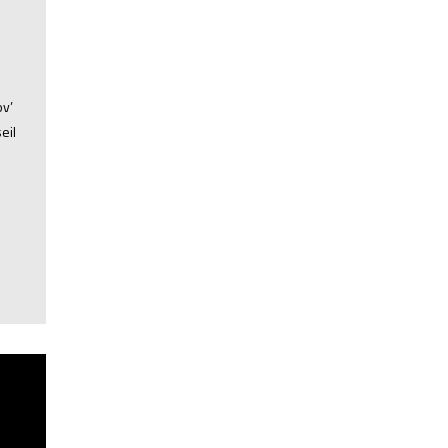
,
v’
eil