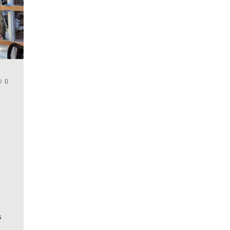
0
u
s