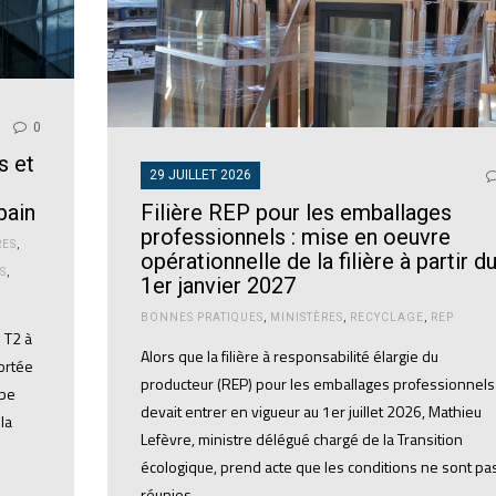
0
s et
29 JUILLET 2026
Filière REP pour les emballages
bain
professionnels : mise en oeuvre
RES
,
opérationnelle de la filière à partir d
S
,
1er janvier 2027
BONNES PRATIQUES
,
MINISTÈRES
,
RECYCLAGE
,
REP
 T2 à
Alors que la filière à responsabilité élargie du
ortée
producteur (REP) pour les emballages professionnels
ope
devait entrer en vigueur au 1er juillet 2026, Mathieu
la
Lefèvre, ministre délégué chargé de la Transition
écologique, prend acte que les conditions ne sont pa
réunies…