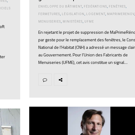
IVES
,
ENVELOPPE DU BÂTIMENT
,
FÉDÉRATIONS
,
FENÊTRES
,
ICIELS
FERMETURES
,
LÉGISLATION
,
LOGEMENT
,
MAPRIMERENOV
MENUISERIES
,
MINISTÈRES
,
UFME
oft
En rejetant le projet de suppression de MaPrimeRéno
par geste pour le remplacement des fenêtres, le Cons
National de l’Habitat (CNH) a adressé un message clair
au Gouvernement. Pour l’Union des Fabricants de
ter
Menuiseries (UFME), cet avis constitue un signal…