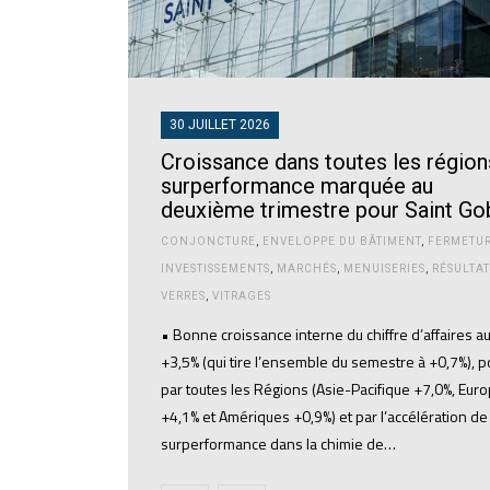
30 JUILLET 2026
Croissance dans toutes les région
surperformance marquée au
deuxième trimestre pour Saint Go
CONJONCTURE
,
ENVELOPPE DU BÂTIMENT
,
FERMETU
INVESTISSEMENTS
,
MARCHÉS
,
MENUISERIES
,
RÉSULTAT
VERRES
,
VITRAGES
• Bonne croissance interne du chiffre d’affaires au
+3,5% (qui tire l’ensemble du semestre à +0,7%), p
par toutes les Régions (Asie-Pacifique +7,0%, Eur
+4,1% et Amériques +0,9%) et par l’accélération de 
surperformance dans la chimie de…