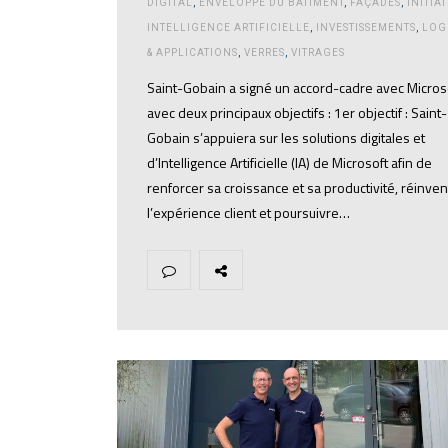
DIGITAL
,
ENVELOPPE DU BÂTIMENT
,
FAÇADES
,
INITIAT
INTELLIGENCE ARTIFICIELLE
,
INVESTISSEMENTS
,
LOG
& APPLICATIONS
,
VERRES
,
VITRAGES
Saint-Gobain a signé un accord-cadre avec Micros
avec deux principaux objectifs : 1er objectif : Saint-
Gobain s’appuiera sur les solutions digitales et
d’Intelligence Artificielle (IA) de Microsoft afin de
renforcer sa croissance et sa productivité, réinven
l’expérience client et poursuivre…