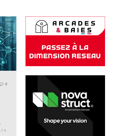
0
,
LS &