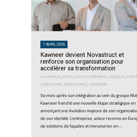
7 AVRIL 2026
Kawneer devient Novastruct et
renforce son organisation pour
accélérer sa transformation
ALUMINIUM
,
ENVELOPPE DU BÂTIMENT
,
FAÇADES
,
FENÊ
FERMETURES
,
MENUISERIES
,
VÉRANDAS
Six mois après son intégration au sein du groupe Mut
Kawneer franchit une nouvelle étape stratégique en
annonçant une évolution majeure de son organisatio
de son identité. L’entreprise, acteur reconnu en Eur
de solutions de façades et menuiseries en…