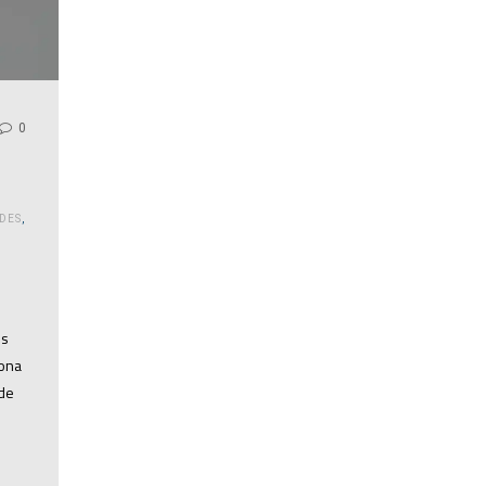
0
DES
,
is
cona
 de