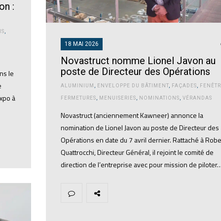
on :
NS
,
18 MAI 2026
Novastruct nomme Lionel Javon au
poste de Directeur des Opérations
ns le
e
ALUMINIUM
,
ENVELOPPE DU BÂTIMENT
,
FAÇADES
,
FENÊTR
Expo à
FERMETURES
,
MENUISERIES
,
NOMINATIONS
,
VÉRANDAS
Novastruct (anciennement Kawneer) annonce la
nomination de Lionel Javon au poste de Directeur des
Opérations en date du 7 avril dernier. Rattaché à Robe
Quattrocchi, Directeur Général, il rejoint le comité de
direction de l’entreprise avec pour mission de piloter