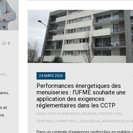
0
TRES
,
24 MARS 2026
Performances énergetiques des
menuiseries : l’UFME souhaite une
ares,
application des exigences
réglementaires dans les CCTP
n et
ope
ENVELOPPE DU BÂTIMENT
,
FAÇADES
,
FÉDÉRATIONS
,
FENÊTRES
,
FERMETURES
,
LÉGISLATION
,
MENUISERIES
,
UF
Dans un contexte d’exigences renforcées en matière 