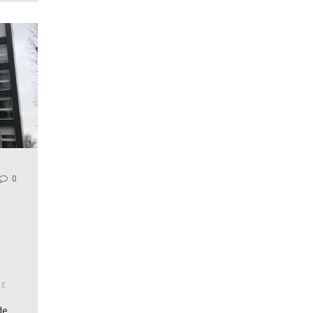
0
ME
de