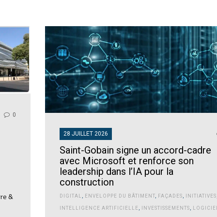
0
28 JUILLET 2026
Saint-Gobain signe un accord-cadre
avec Microsoft et renforce son
leadership dans l’IA pour la
construction
rre &
DIGITAL
,
ENVELOPPE DU BÂTIMENT
,
FAÇADES
,
INITIATIVES
INTELLIGENCE ARTIFICIELLE
,
INVESTISSEMENTS
,
LOGICIE