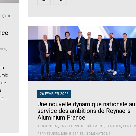
0
nce
IES
,
vin
lumic
é de
s
26 FÉVRIER 2026
uit,…
Une nouvelle dynamique nationale au
service des ambitions de Reynaers
Aluminium France
ALUMINIUM
,
ENVELOPPE DU BÂTIMENT
,
FAÇADES
,
FENÊTR
FERMETURES
,
MENUISERIES
,
NOMINATIONS