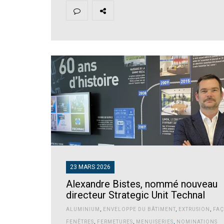
23 MARS 2026
Alexandre Bistes, nommé nouveau
directeur Strategic Unit Technal
ALUMINIUM
,
ENVELOPPE DU BÂTIMENT
,
EXTRUSION
,
FAÇ
FENÊTRES
,
FERMETURES
,
MENUISERIES
,
NOMINATIONS