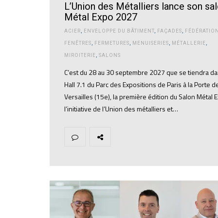
L’Union des Métalliers lance son sal
Métal Expo 2027
ACIER
,
ENVELOPPE DU BÂTIMENT
,
FAÇADES
,
FÉDÉRATIO
FENÊTRES
,
FERMETURES
,
MENUISERIES
,
MÉTALLERIE
,
MIROITERIE
,
SALONS
C’est du 28 au 30 septembre 2027 que se tiendra da
Hall 7.1 du Parc des Expositions de Paris à la Porte d
Versailles (15e), la première édition du Salon Métal 
l’initiative de l’Union des métalliers et…