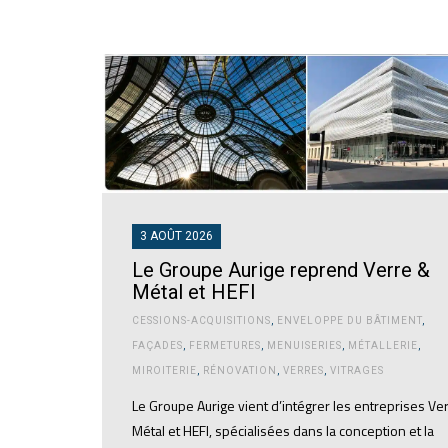
3 AOÛT 2026
Le Groupe Aurige reprend Verre &
Métal et HEFI
CESSIONS-ACQUISITIONS
,
ENVELOPPE DU BÂTIMENT
,
FAÇADES
,
FERMETURES
,
MENUISERIES
,
MÉTALLERIE
,
MIROITERIE
,
RÉNOVATION
,
VERRES
,
VITRAGES
Le Groupe Aurige vient d’intégrer les entreprises Ve
Métal et HEFI, spécialisées dans la conception et la