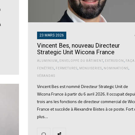
u
à
23 MARS 2026
Vincent Bes, nouveau Directeur
Strategic Unit Wicona France
ALUMINIUM
,
ENVELOPPE DU BÂTIMENT
,
EXTRUSION
,
FAÇA
FENÊTRES
,
FERMETURES
,
MENUISERIES
,
NOMINATIONS
,
VÉRANDAS
Vincent Bes est nommé Directeur Strategic Unit de
Wicona France à partir du 6 avril 2026. Il occupait depu
trois ans les fonctions de directeur commercial de Wi
France et succède à Alexandre Bistes à ce poste. Fort
plus…