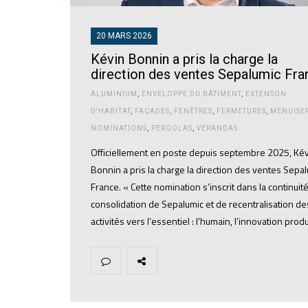
20 MARS 2026
Kévin Bonnin a pris la charge la
direction des ventes Sepalumic Fra
ALUMINIUM
,
ENVELOPPE DU BÂTIMENT
,
EXTENSON
D'HABITAT
,
FAÇADES
,
FENÊTRES
,
FERMETURES
,
MENUISER
NOMINATIONS
,
PERGOLAS
,
VÉRANDAS
Officiellement en poste depuis septembre 2025, Ké
Bonnin a pris la charge la direction des ventes Sepa
France. « Cette nomination s’inscrit dans la continuit
consolidation de Sepalumic et de recentralisation de
activités vers l’essentiel : l’humain, l’innovation prod