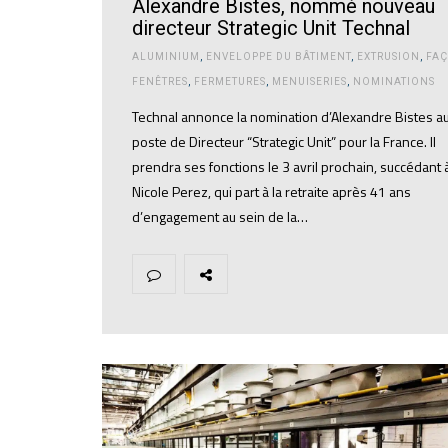
Alexandre Bistes, nommé nouveau
directeur Strategic Unit Technal
ALUMINIUM
,
ENVELOPPE DU BÂTIMENT
,
EXTRUSION
,
FAÇ
FENÊTRES
,
FERMETURES
,
MENUISERIES
,
NOMINATIONS
Technal annonce la nomination d’Alexandre Bistes a
poste de Directeur “Strategic Unit” pour la France. Il
prendra ses fonctions le 3 avril prochain, succédant 
Nicole Perez, qui part à la retraite après 41 ans
d’engagement au sein de la…