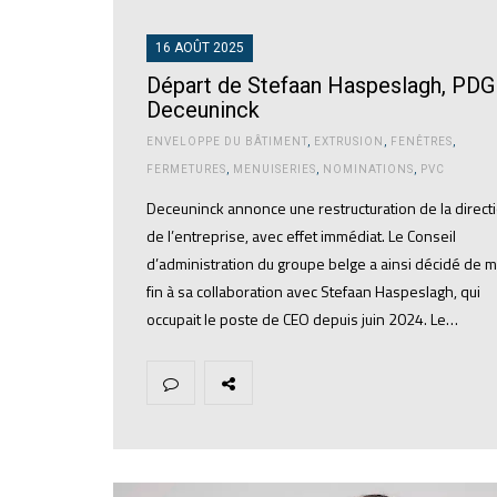
16 AOÛT 2025
Départ de Stefaan Haspeslagh, PDG
Deceuninck
ENVELOPPE DU BÂTIMENT
,
EXTRUSION
,
FENÊTRES
,
FERMETURES
,
MENUISERIES
,
NOMINATIONS
,
PVC
Deceuninck annonce une restructuration de la direct
de l’entreprise, avec effet immédiat. Le Conseil
d’administration du groupe belge a ainsi décidé de m
fin à sa collaboration avec Stefaan Haspeslagh, qui
occupait le poste de CEO depuis juin 2024. Le…