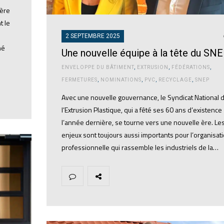
ière
t le
2 SEPTEMBRE 2025
né
Une nouvelle équipe à la tête du SN
ENVELOPPE DU BÂTIMENT
,
EXTRUSION
,
FÉDÉRATIONS
,
FERMETURES
,
NOMINATIONS
,
PVC
,
RECYCLAGE
,
SNEP
Avec une nouvelle gouvernance, le Syndicat National 
l’Extrusion Plastique, qui a fêté ses 60 ans d’existence
l’année dernière, se tourne vers une nouvelle ère. Le
enjeux sont toujours aussi importants pour l’organisat
professionnelle qui rassemble les industriels de la…