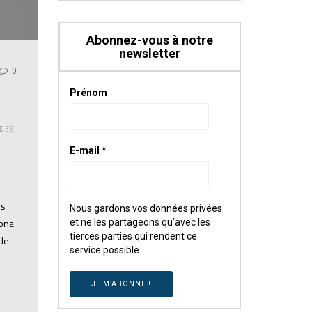
Abonnez-vous à notre
newsletter
0
Prénom
DES
,
E-mail
*
is
Nous gardons vos données privées
cona
et ne les partageons qu’avec les
tierces parties qui rendent ce
 de
service possible.