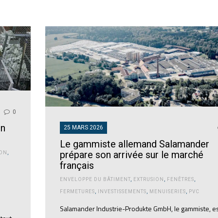
0
on
25 MARS 2026
Le gammiste allemand Salamander
prépare son arrivée sur le marché
ION
,
français
ENVELOPPE DU BÂTIMENT
,
EXTRUSION
,
FENÊTRES
,
FERMETURES
,
INVESTISSEMENTS
,
MENUISERIES
,
PVC
Salamander Industrie-Produkte GmbH, le gammiste, e