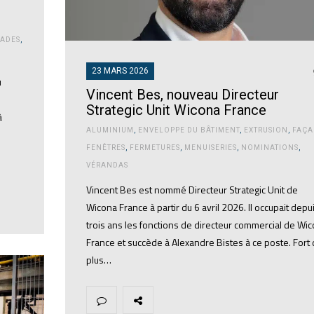
ADES
,
23 MARS 2026
u
Vincent Bes, nouveau Directeur
Strategic Unit Wicona France
à
ALUMINIUM
,
ENVELOPPE DU BÂTIMENT
,
EXTRUSION
,
FAÇA
FENÊTRES
,
FERMETURES
,
MENUISERIES
,
NOMINATIONS
,
VÉRANDAS
Vincent Bes est nommé Directeur Strategic Unit de
Wicona France à partir du 6 avril 2026. Il occupait depu
trois ans les fonctions de directeur commercial de Wi
France et succède à Alexandre Bistes à ce poste. Fort
plus…