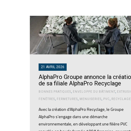
21 AVRIL 2026
AlphaPro Groupe annonce la créati
de sa filiale AlphaPro Recyclage
BONNES PRATIQUES
,
ENVELOPPE DU BÂTIMENT
,
EXTRUS
FENÊTRES
,
FERMETURES
,
MENUISERIES
,
PVC
,
RECYCLAGE
Avec la création d’AlphaPro Recyclage, le Groupe
AlphaPro s’engage dans une démarche
environnementale, en développant une filière PVC