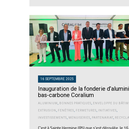
16 SEPTEMBRE 2025
Inauguration de la fonderie d’alumi
bas-carbone Coralium
ALUMINIUM
,
BONNES PRATIQUES
,
ENVELOPPE DU BÂTIM
EXTRUSION
,
FENÊTRES
,
FERMETURES
,
INITIATIVES
,
INVESTISSEMENTS
,
MENUISERIES
,
PARTENARIAT
,
RECYCL
C’est à Sainte Hermine (85) que s’est déroulée, le 16