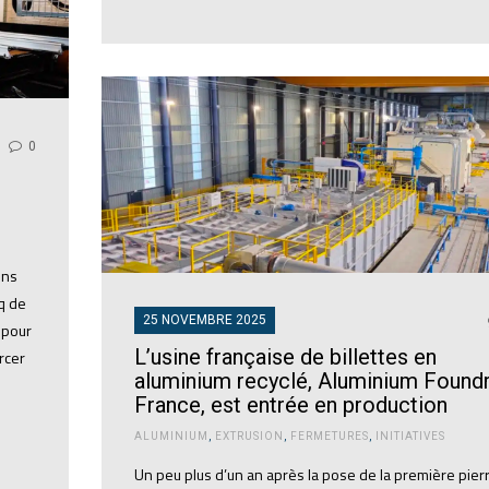
0
n
ons
q de
25 NOVEMBRE 2025
 pour
L’usine française de billettes en
rcer
aluminium recyclé, Aluminium Found
France, est entrée en production
ALUMINIUM
,
EXTRUSION
,
FERMETURES
,
INITIATIVES
Un peu plus d’un an après la pose de la première pierr