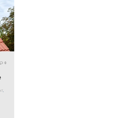
0
e
NT
,