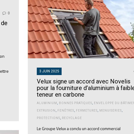
0
 de
ion
ettre
3 JUIN 2025
Velux signe un accord avec Novelis
pour la fourniture d’aluminium à faibl
teneur en carbone
ALUMINIUM
,
BONNES PRATIQUES
,
ENVELOPPE DU BÂTIME
EXTRUSION
,
FENÊTRES
,
FERMETURES
,
MENUISERIES
,
PROTECTIONS
,
RECYCLAGE
Le Groupe Velux a conclu un accord commercial