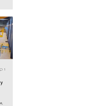
1
ry
e,