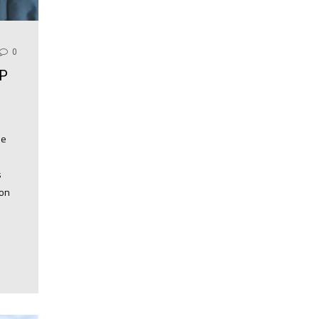
0
EP
de
s
ion