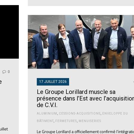
0
e
17 JUILLET 2026
Le Groupe Lorillard muscle sa
présence dans l’Est avec l’acquisitio
de C.V.I.
ALUMINIUM
,
CESSIONS-ACQUISITIONS
,
ENVELOPPE DU
BÂTIMENT
,
FERMETURES
,
MENUISERIES
illet
Le Groupe Lorillard a officiellement confirmé l’intégrat