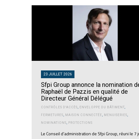
23 JUILLET 2026
Sfpi Group annonce la nomination d
Raphaël de Pazzis en qualité de
Directeur Général Délégué
CONTRÔLES D'ACCÈS
,
ENVELOPPE DU BÂTIMENT
,
FERMETURES
,
MAISON CONNECTÉE
,
MENUISERIES
,
NOMINATIONS
,
PROTECTIONS
Le Conseil d’administration de Sfpi Group, réuni le 7 ju