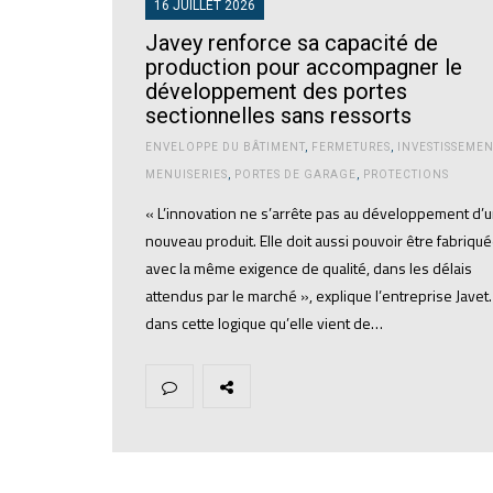
16 JUILLET 2026
Javey renforce sa capacité de
production pour accompagner le
développement des portes
sectionnelles sans ressorts
ENVELOPPE DU BÂTIMENT
,
FERMETURES
,
INVESTISSEMEN
MENUISERIES
,
PORTES DE GARAGE
,
PROTECTIONS
« L’innovation ne s’arrête pas au développement d’
nouveau produit. Elle doit aussi pouvoir être fabriqu
avec la même exigence de qualité, dans les délais
attendus par le marché », explique l’entreprise Javet.
dans cette logique qu’elle vient de…