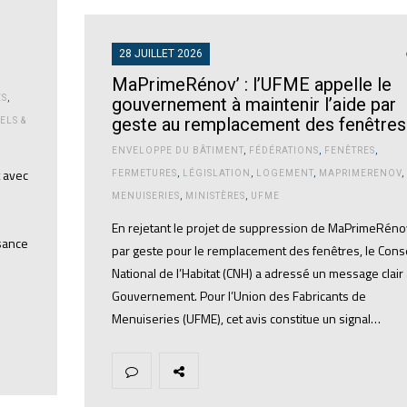
28 JUILLET 2026
MaPrimeRénov’ : l’UFME appelle le
ES
,
gouvernement à maintenir l’aide par
geste au remplacement des fenêtres
ELS &
ENVELOPPE DU BÂTIMENT
,
FÉDÉRATIONS
,
FENÊTRES
,
t avec
FERMETURES
,
LÉGISLATION
,
LOGEMENT
,
MAPRIMERENOV
,
MENUISERIES
,
MINISTÈRES
,
UFME
En rejetant le projet de suppression de MaPrimeRéno
ssance
par geste pour le remplacement des fenêtres, le Conse
National de l’Habitat (CNH) a adressé un message clair
Gouvernement. Pour l’Union des Fabricants de
Menuiseries (UFME), cet avis constitue un signal…