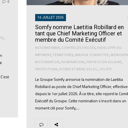
0
16 JUILLET 2026
Somfy nomme Laetitia Robillard en
tant que Chief Marketing Officer et
membre du Comité Exécutif
TS
,
AUTOMATISMES
,
CONTRÔLES D'ACCÈS
,
ENVELOPPE DU
un
BÂTIMENT
,
FERMETURES
,
MAISON CONNECTÉE
,
MENUISER
ée
MOTORISATION
,
NOMINATIONS
,
PROTECTION SOLAIRE
,
PROTECTIONS
,
STORES ET BRISE-SOLEIL
,
VOLETS
 C’est
Le Groupe Somfy annonce la nomination de Laetitia
Robillard au poste de Chief Marketing Officer, effective
depuis le 1er juillet 2026. À ce titre, elle rejoint le Comi
Exécutif du Groupe. Cette nomination s’inscrit dans un
moment clé pour Somfy,…