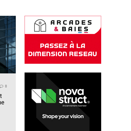
0
t
me