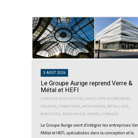
3 AOÛT 2026
Le Groupe Aurige reprend Verre &
Métal et HEFI
CESSIONS-ACQUISITIONS
,
ENVELOPPE DU BÂTIMENT
,
FAÇADES
,
FERMETURES
,
MENUISERIES
,
MÉTALLERIE
,
MIROITERIE
,
RÉNOVATION
,
VERRES
,
VITRAGES
Le Groupe Aurige vient d’intégrer les entreprises Ve
Métal et HEFI, spécialisées dans la conception et la