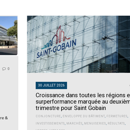
0
30 JUILLET 2026
Croissance dans toutes les régions e
surperformance marquée au deuxiè
trimestre pour Saint Gobain
CONJONCTURE
,
ENVELOPPE DU BÂTIMENT
,
FERMETURES
,
rre &
INVESTISSEMENTS
,
MARCHÉS
,
MENUISERIES
,
RÉSULTATS
,