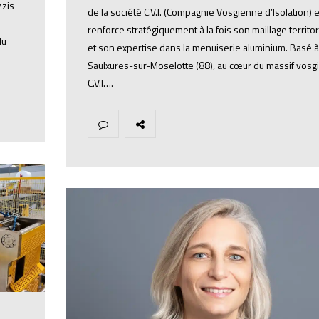
zzis
de la société C.V.I. (Compagnie Vosgienne d’Isolation) e
renforce stratégiquement à la fois son maillage territor
du
et son expertise dans la menuiserie aluminium. Basé à
Saulxures-sur-Moselotte (88), au cœur du massif vosg
C.V.I….