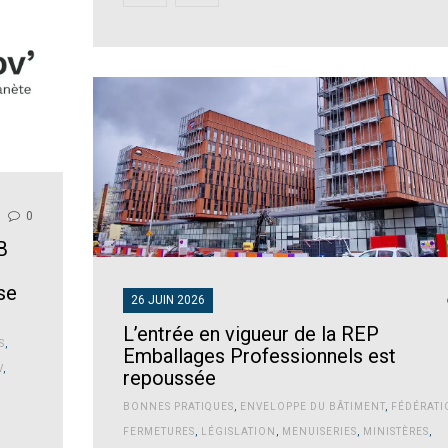
0
B
se
26 JUIN 2026
L’entrée en vigueur de la REP
S
,
Emballages Professionnels est
V
,
repoussée
BONNES PRATIQUES
,
ENVELOPPE DU BÂTIMENT
,
FÉDÉRATI
FERMETURES
,
LÉGISLATION
,
MENUISERIES
,
MINISTÈRES
,