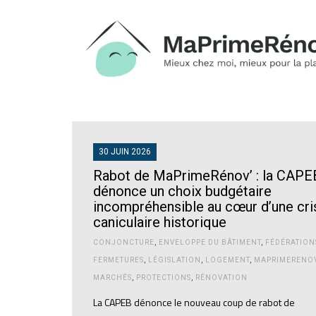
30 JUIN 2026
Rabot de MaPrimeRénov’ : la CAPE
dénonce un choix budgétaire
incompréhensible au cœur d’une cri
caniculaire historique
CONJONCTURE
,
ENVELOPPE DU BÂTIMENT
,
FÉDÉRATION
FERMETURES
,
LÉGISLATION
,
LOGEMENT
,
MAPRIMERENO
MARCHÉS
,
PROTECTIONS
,
RÉNOVATION
La CAPEB dénonce le nouveau coup de rabot de