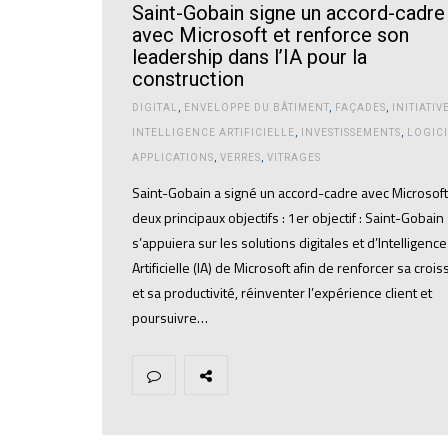
Saint-Gobain signe un accord-cadre
avec Microsoft et renforce son
leadership dans l’IA pour la
construction
DIGITAL
,
ENVELOPPE DU BÂTIMENT
,
FAÇADES
,
INITIATIV
INTELLIGENCE ARTIFICIELLE
,
INVESTISSEMENTS
,
LOGICI
APPLICATIONS
,
VERRES
,
VITRAGES
Saint-Gobain a signé un accord-cadre avec Microsof
deux principaux objectifs : 1er objectif : Saint-Gobain
s’appuiera sur les solutions digitales et d’Intelligence
Artificielle (IA) de Microsoft afin de renforcer sa croi
et sa productivité, réinventer l’expérience client et
poursuivre…