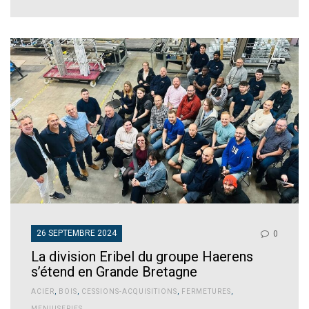
26 SEPTEMBRE 2024
0
La division Eribel du groupe Haerens
s’étend en Grande Bretagne
ACIER
,
BOIS
,
CESSIONS-ACQUISITIONS
,
FERMETURES
,
MENUISERIES