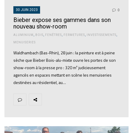
30 JUIN 2023
0
Bieber expose ses gammes dans son
nouveau show-room
ALUMINIUM
,
BOIS
,
FENÊTRES
,
FERMETURES
,
INVESTISSEMENTS
,
MENUISERIES
Waldhambach (Bas-Rhin), 28 juin : la peinture est à peine
sèche que Bieber Bois-alu-mixte ouvre les portes de son
show-room à la presse pro : 320 m² judicieusement
agencés en espaces mettant en scène les menuiseries
destinées au résidentiel, au…