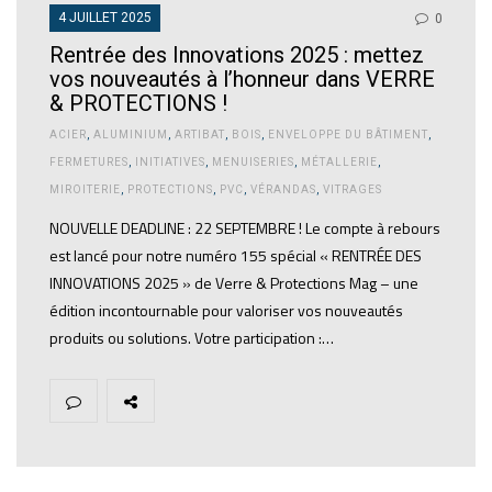
4 JUILLET 2025
0
Rentrée des Innovations 2025 : mettez
vos nouveautés à l’honneur dans VERRE
& PROTECTIONS !
ACIER
,
ALUMINIUM
,
ARTIBAT
,
BOIS
,
ENVELOPPE DU BÂTIMENT
,
FERMETURES
,
INITIATIVES
,
MENUISERIES
,
MÉTALLERIE
,
MIROITERIE
,
PROTECTIONS
,
PVC
,
VÉRANDAS
,
VITRAGES
NOUVELLE DEADLINE : 22 SEPTEMBRE ! Le compte à rebours
est lancé pour notre numéro 155 spécial « RENTRÉE DES
INNOVATIONS 2025 » de Verre & Protections Mag – une
édition incontournable pour valoriser vos nouveautés
produits ou solutions. Votre participation :…