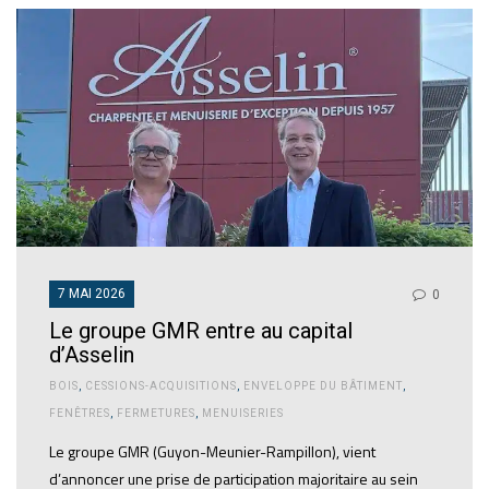
7 MAI 2026
0
Le groupe GMR entre au capital
d’Asselin
BOIS
,
CESSIONS-ACQUISITIONS
,
ENVELOPPE DU BÂTIMENT
,
FENÊTRES
,
FERMETURES
,
MENUISERIES
Le groupe GMR (Guyon-Meunier-Rampillon), vient
d’annoncer une prise de participation majoritaire au sein