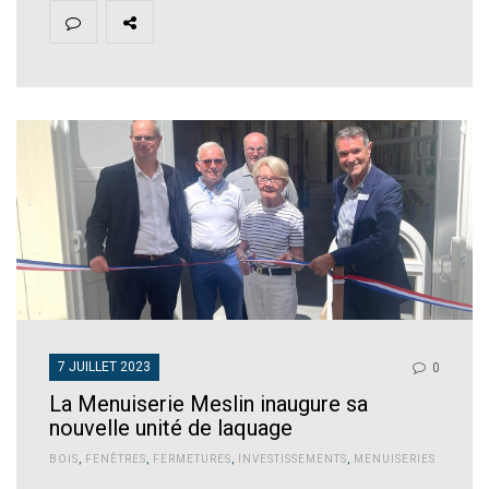
7 JUILLET 2023
0
La Menuiserie Meslin inaugure sa
nouvelle unité de laquage
BOIS
,
FENÊTRES
,
FERMETURES
,
INVESTISSEMENTS
,
MENUISERIES