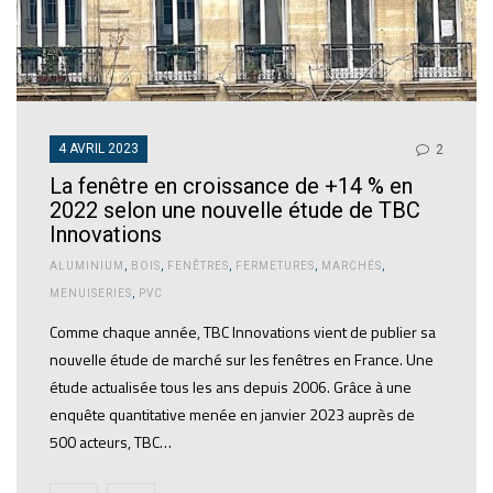
4 AVRIL 2023
2
La fenêtre en croissance de +14 % en
2022 selon une nouvelle étude de TBC
Innovations
ALUMINIUM
,
BOIS
,
FENÊTRES
,
FERMETURES
,
MARCHÉS
,
MENUISERIES
,
PVC
Comme chaque année, TBC Innovations vient de publier sa
nouvelle étude de marché sur les fenêtres en France. Une
étude actualisée tous les ans depuis 2006. Grâce à une
enquête quantitative menée en janvier 2023 auprès de
500 acteurs, TBC…