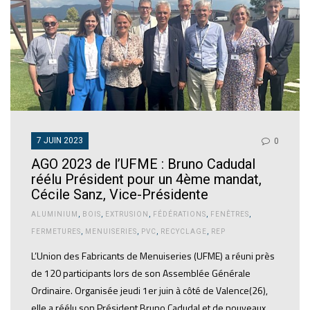
7 JUIN 2023
0
AGO 2023 de l’UFME : Bruno Cadudal
réélu Président pour un 4ème mandat,
Cécile Sanz, Vice-Présidente
ALUMINIUM
,
BOIS
,
EXTRUSION
,
FÉDÉRATIONS
,
FENÊTRES
,
FERMETURES
,
MENUISERIES
,
PVC
,
RECYCLAGE
,
REP
L’Union des Fabricants de Menuiseries (UFME) a réuni près
de 120 participants lors de son Assemblée Générale
Ordinaire. Organisée jeudi 1er juin à côté de Valence(26),
elle a réélu son Président Bruno Cadudal et de nouveaux