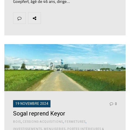
Goepfert, âgé de 46 ans, dirige…
19 NOVEMBRE 2024
0
Sogal reprend Keyor
BOIS
,
CESSIONS-ACQUISITIONS
,
FERMETURES
,
INVESTISSEMENTS
,
MENUISERIES
,
PORTES INTÉRIEURES &