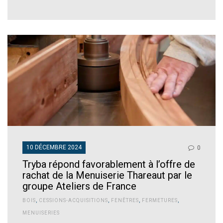
10 DÉCEMBRE 2024
0
Tryba répond favorablement à l’offre de
rachat de la Menuiserie Thareaut par le
groupe Ateliers de France
BOIS
,
CESSIONS-ACQUISITIONS
,
FENÊTRES
,
FERMETURES
,
MENUISERIES