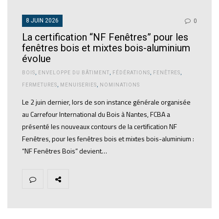
8 JUIN 2026
0
La certification “NF Fenêtres” pour les
fenêtres bois et mixtes bois-aluminium
évolue
BOIS
,
ENVELOPPE DU BÂTIMENT
,
FÉDÉRATIONS
,
FENÊTRES
,
FERMETURES
,
MENUISERIES
,
NOMINATIONS
Le 2 juin dernier, lors de son instance générale organisée
au Carrefour International du Bois à Nantes, FCBA a
présenté les nouveaux contours de la certification NF
Fenêtres, pour les fenêtres bois et mixtes bois-aluminium :
“NF Fenêtres Bois” devient…