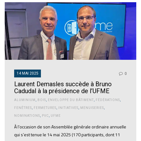
14 MAI 2025
0
Laurent Demasles succède à Bruno
Cadudal à la présidence de l’UFME
ALUMINIUM
,
BOIS
,
ENVELOPPE DU BÂTIMENT
,
FÉDÉRATIONS
,
FENÊTRES
,
FERMETURES
,
INITIATIVES
,
MENUISERIES
,
NOMINATIONS
,
PVC
,
UFME
À l’occasion de son Assemblée générale ordinaire annuelle
qui s’est tenue le 14 mai 2025 (170 participants, dont 11