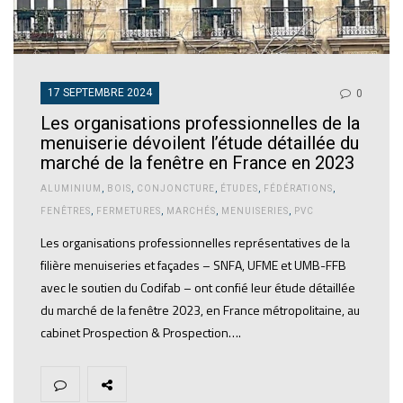
17 SEPTEMBRE 2024
0
Les organisations professionnelles de la
menuiserie dévoilent l’étude détaillée du
marché de la fenêtre en France en 2023
ALUMINIUM
,
BOIS
,
CONJONCTURE
,
ÉTUDES
,
FÉDÉRATIONS
,
FENÊTRES
,
FERMETURES
,
MARCHÉS
,
MENUISERIES
,
PVC
Les organisations professionnelles représentatives de la
filière menuiseries et façades – SNFA, UFME et UMB-FFB
avec le soutien du Codifab – ont confié leur étude détaillée
du marché de la fenêtre 2023, en France métropolitaine, au
cabinet Prospection & Prospection….