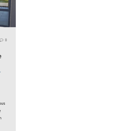
0
e
,
ous
e
n