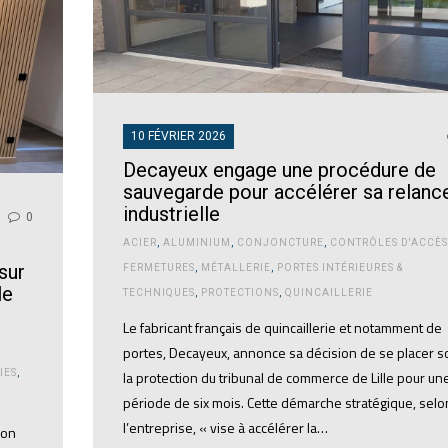
10 FÉVRIER 2026
Decayeux engage une procédure de
sauvegarde pour accélérer sa relanc
industrielle
0
ACIER
,
ALUMINIUM
,
CONJONCTURE
,
CONTRÔLES D'ACCÈS
sur
FERMETURES
,
MÉTALLERIE
,
PORTES INTÉRIEURES &
le
TECHNIQUES
,
PROTECTIONS
,
QUINCAILLERIE
Le fabricant français de quincaillerie et notamment de
portes, Decayeux, annonce sa décision de se placer s
IES
,
la protection du tribunal de commerce de Lille pour un
période de six mois. Cette démarche stratégique, selo
l’entreprise, « vise à accélérer la…
ion