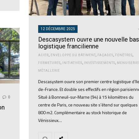
12 DÉCEMBRE 2025
Descasystem ouvre une nouvelle ba
logistique francilienne
ACIER
,
ENVELOPPE DU BÂTIMENT
,
FAÇADES
,
FENÊTRES
,
FERMETURES
,
INITIATIVES
,
INVESTISSEMENTS
,
MENUISERIE
MÉTALLERIE
Descasystem ouvre son premier centre logistique d’Il
de-France. Et double ses effectifs en région parisienn
Situé à Bonneuil-sur-Marne (94) à 15 kilomètres du
0
centre de Paris, ce nouveau site s’étend sur quelques
on
800 m2. Complémentaire au stock historique de
Vénissieux…