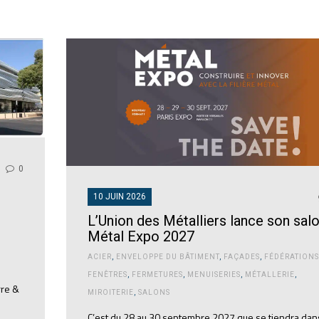
0
10 JUIN 2026
L’Union des Métalliers lance son salo
Métal Expo 2027
ACIER
,
ENVELOPPE DU BÂTIMENT
,
FAÇADES
,
FÉDÉRATIONS
FENÊTRES
,
FERMETURES
,
MENUISERIES
,
MÉTALLERIE
,
rre &
MIROITERIE
,
SALONS
C’est du 28 au 30 septembre 2027 que se tiendra dans