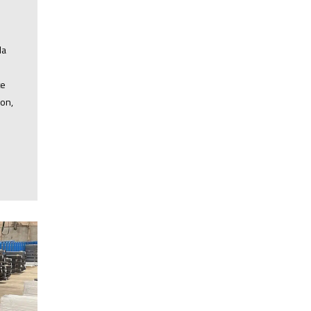
la
te
ion,