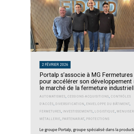
2 FÉVRIER 2026
Portalp s’associe à MG Fermetures
pour accélérer son développement 
le marché de la fermeture industriel
AUTOMATISMES
,
CESSIONS-ACQUISITIONS
,
CONTRÔLES
D'ACCÈS
,
DIVERSIFICATION
,
ENVELOPPE DU BÂTIMENT
,
FERMETURES
,
INVESTISSEMENTS
,
LOGISTIQUE
,
MENUISER
MÉTALLERIE
,
PARTENARIAT
,
PROTECTIONS
Le groupe Portalp, groupe spécialisé dans la product