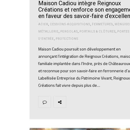
Maison Cadiou intègre Reignoux
Créations et renforce son engagem
en faveur des savoir-faire d’excelle
ACIER
,
CESSIONS-ACQUISITIONS
,
FERMETURES
,
MENUISE
MÉTALLERIE
,
PERGOLAS
,
PORTAILS & CLÔTURES
,
PORTES
D'ENTRÉE
,
PROTECTIONS
Maison Cadiou poursuit son développement en
annonçant l’intégration de Reignoux Créations, mais
familiale implantée dans l’Indre, près de Châteauroux
et reconnue pour son savoir-faire en ferronnerie d’ar
Labellisée Entreprise du Patrimoine Vivant, Reignoux
Créations fait vivre depuis plus de…