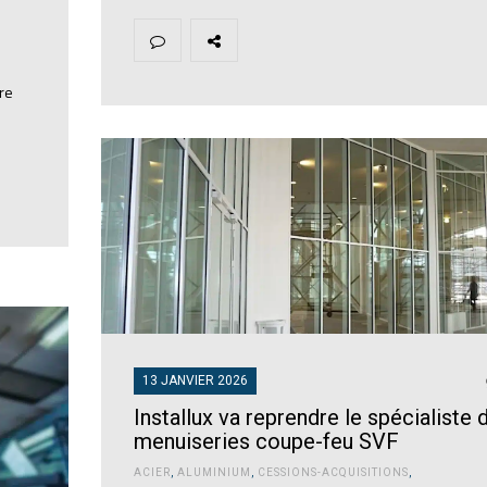
re
13 JANVIER 2026
Installux va reprendre le spécialiste 
menuiseries coupe-feu SVF
ACIER
,
ALUMINIUM
,
CESSIONS-ACQUISITIONS
,