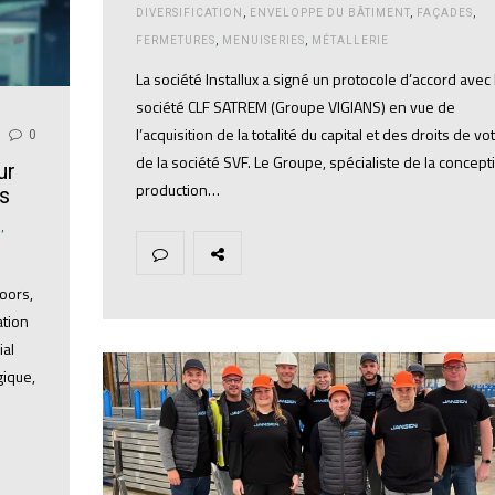
DIVERSIFICATION
,
ENVELOPPE DU BÂTIMENT
,
FAÇADES
,
FERMETURES
,
MENUISERIES
,
MÉTALLERIE
La société Installux a signé un protocole d’accord avec 
société CLF SATREM (Groupe VIGIANS) en vue de
l’acquisition de la totalité du capital et des droits de vo
0
de la société SVF. Le Groupe, spécialiste de la concept
ur
production…
s
S
,
Doors,
ation
ial
gique,