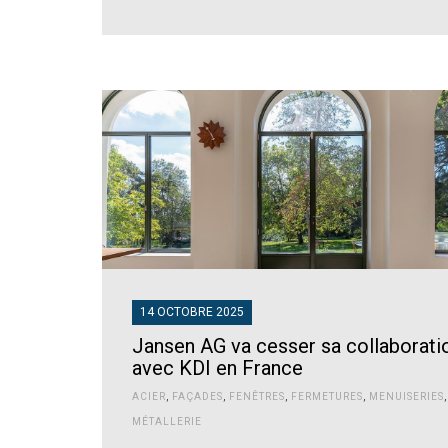
14 OCTOBRE 2025
Jansen AG va cesser sa collaborati
avec KDI en France
ACIER
,
FAÇADES
,
FENÊTRES
,
FERMETURES
,
MENUISERIES
,
MÉTALLERIE