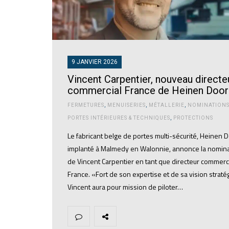
9 JANVIER 2026
Vincent Carpentier, nouveau directe
commercial France de Heinen Door
FERMETURES
,
MENUISERIES
,
MÉTALLERIE
,
NOMINATION
PORTES INTÉRIEURES & TECHNIQUES
,
PROTECTIONS
Le fabricant belge de portes multi-sécurité, Heinen 
implanté à Malmedy en Walonnie, annonce la nomin
de Vincent Carpentier en tant que directeur commerc
France. «Fort de son expertise et de sa vision straté
Vincent aura pour mission de piloter…