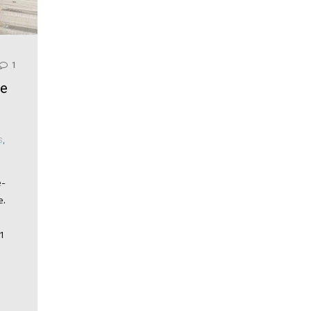
1
se
S
,
e-
e.
 1