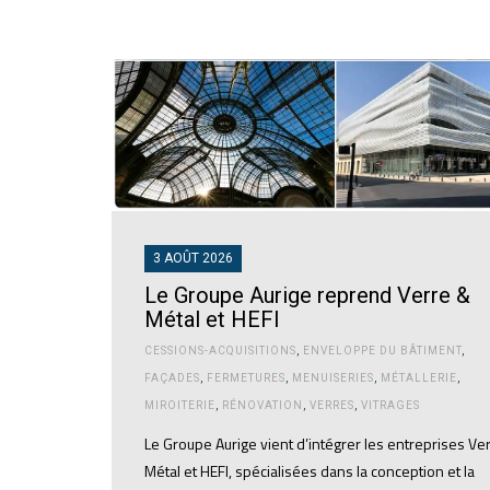
3 AOÛT 2026
Le Groupe Aurige reprend Verre &
Métal et HEFI
CESSIONS-ACQUISITIONS
,
ENVELOPPE DU BÂTIMENT
,
FAÇADES
,
FERMETURES
,
MENUISERIES
,
MÉTALLERIE
,
MIROITERIE
,
RÉNOVATION
,
VERRES
,
VITRAGES
Le Groupe Aurige vient d’intégrer les entreprises Ve
Métal et HEFI, spécialisées dans la conception et la