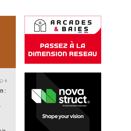
0
n :
,
 le