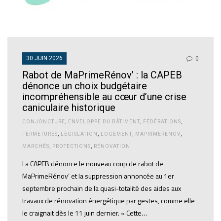
30 JUIN 2026
0
Rabot de MaPrimeRénov’ : la CAPEB
dénonce un choix budgétaire
incompréhensible au cœur d’une crise
caniculaire historique
CONJONCTURE
,
ENVELOPPE DU BÂTIMENT
,
FÉDÉRATIONS
,
FERMETURES
,
LÉGISLATION
,
LOGEMENT
,
MAPRIMERENOV
,
MARCHÉS
,
PROTECTIONS
,
RÉNOVATION
La CAPEB dénonce le nouveau coup de rabot de
MaPrimeRénov’ et la suppression annoncée au 1er
septembre prochain de la quasi-totalité des aides aux
travaux de rénovation énergétique par gestes, comme elle
le craignait dès le 11 juin dernier. « Cette…