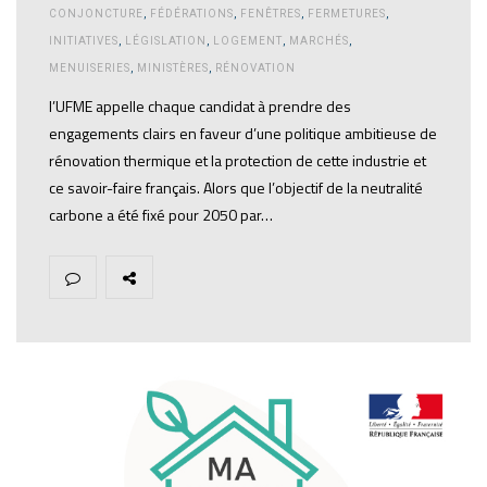
CONJONCTURE
,
FÉDÉRATIONS
,
FENÊTRES
,
FERMETURES
,
INITIATIVES
,
LÉGISLATION
,
LOGEMENT
,
MARCHÉS
,
MENUISERIES
,
MINISTÈRES
,
RÉNOVATION
l’UFME appelle chaque candidat à prendre des
engagements clairs en faveur d’une politique ambitieuse de
rénovation thermique et la protection de cette industrie et
ce savoir-faire français. Alors que l’objectif de la neutralité
carbone a été fixé pour 2050 par…