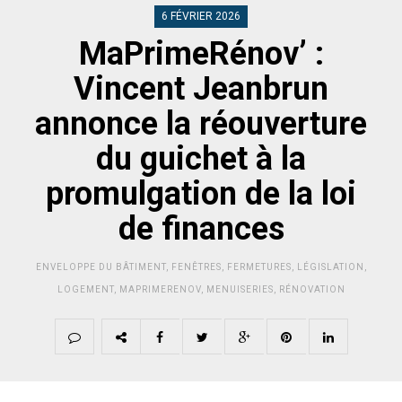
6 FÉVRIER 2026
MaPrimeRénov’ :
Vincent Jeanbrun
annonce la réouverture
du guichet à la
promulgation de la loi
de finances
ENVELOPPE DU BÂTIMENT
,
FENÊTRES
,
FERMETURES
,
LÉGISLATION
,
LOGEMENT
,
MAPRIMERENOV
,
MENUISERIES
,
RÉNOVATION