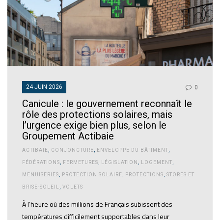
24 JUIN 2026
0
Canicule : le gouvernement reconnaît le
rôle des protections solaires, mais
l’urgence exige bien plus, selon le
Groupement Actibaie
ACTIBAIE
,
CONJONCTURE
,
ENVELOPPE DU BÂTIMENT
,
FÉDÉRATIONS
,
FERMETURES
,
LÉGISLATION
,
LOGEMENT
,
MENUISERIES
,
PROTECTION SOLAIRE
,
PROTECTIONS
,
STORES ET
BRISE-SOLEIL
,
VOLETS
À l’heure où des millions de Français subissent des
températures difficilement supportables dans leur