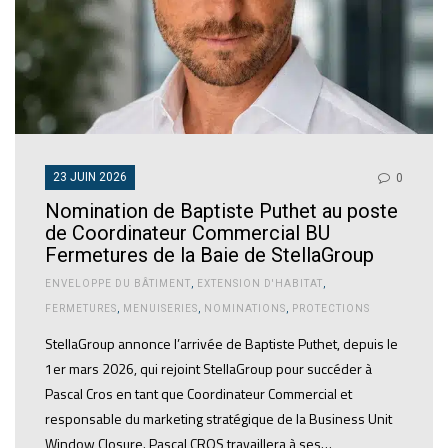
23 JUIN 2026
0
Nomination de Baptiste Puthet au poste
de Coordinateur Commercial BU
Fermetures de la Baie de StellaGroup
ENVELOPPE DU BÂTIMENT
,
EXTENSION D'HABITAT
,
FERMETURES
,
MENUISERIES
,
NOMINATIONS
,
PROTECTIONS
StellaGroup annonce l’arrivée de Baptiste Puthet, depuis le
1er mars 2026, qui rejoint StellaGroup pour succéder à
Pascal Cros en tant que Coordinateur Commercial et
responsable du marketing stratégique de la Business Unit
Window Closure. Pascal CROS travaillera à ses…