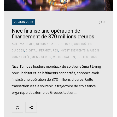
29 JUIN 2026
0
Nice finalise une opération de
financement de 370 millions d’euros
AUTOMATISMES
,
CESSIONS-ACQUISITIONS
,
CONTRÔLES
D'ACCÈS
,
DIGITAL
,
FERMETURES
,
INVESTISSEMENTS
,
MAISON
CONNECTÉE
,
MENUISERIES
,
MOTORISATION
,
PROTECTIONS
Nice, l’un des leaders mondiaux de solutions Smart Living
pour l’habitat et les bâtiments connectés, annonce avoir
finalisé une opération de 370 millions d’euros. Cette
transaction vise à soutenir la trajectoire de croissance
organique et externe du Groupe, tout en…