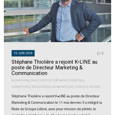
10 JUIN 2026
0
Stéphane Thiolière a rejoint K•LINE au
poste de Directeur Marketing &
Communication
ALUMINIUM
,
ENVELOPPE DU BÂTIMENT
,
FENÊTRES
,
FERMETURES
,
MENUISERIES
,
NOMINATIONS
,
PORTES D'ENTRÉE
Stéphane Thiolière a rejoint K•LINE au poste de Directeur
Marketing & Communication le 11 mai dernier. Il a intégré la
filiale du Groupe Liébot, avec pour mission de piloter, le