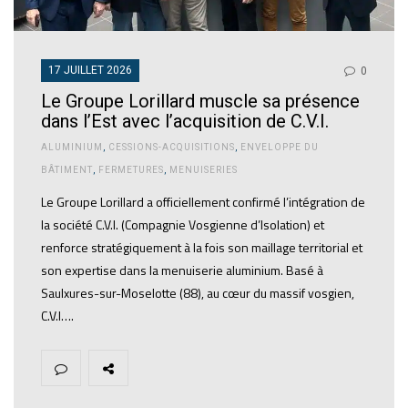
17 JUILLET 2026
0
Le Groupe Lorillard muscle sa présence
dans l’Est avec l’acquisition de C.V.I.
ALUMINIUM
,
CESSIONS-ACQUISITIONS
,
ENVELOPPE DU
BÂTIMENT
,
FERMETURES
,
MENUISERIES
Le Groupe Lorillard a officiellement confirmé l’intégration de
la société C.V.I. (Compagnie Vosgienne d’Isolation) et
renforce stratégiquement à la fois son maillage territorial et
son expertise dans la menuiserie aluminium. Basé à
Saulxures-sur-Moselotte (88), au cœur du massif vosgien,
C.V.I….