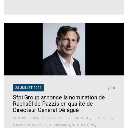
23 JUILLET 2026
0
Sfpi Group annonce la nomination de
Raphaël de Pazzis en qualité de
Directeur Général Délégué
CONTRÔLES D'ACCÈS
,
ENVELOPPE DU BÂTIMENT
,
FERMETURES
,
MAISON CONNECTÉE
,
MENUISERIES
,
NOMINATIONS
,