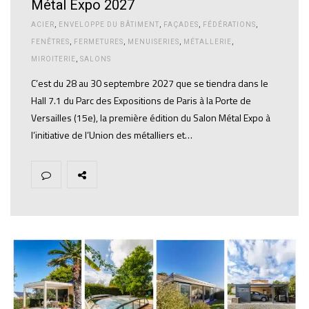
Métal Expo 2027
ACIER
,
ENVELOPPE DU BÂTIMENT
,
FAÇADES
,
FÉDÉRATIONS
,
FENÊTRES
,
FERMETURES
,
MENUISERIES
,
MÉTALLERIE
,
MIROITERIE
,
SALONS
C’est du 28 au 30 septembre 2027 que se tiendra dans le
Hall 7.1 du Parc des Expositions de Paris à la Porte de
Versailles (15e), la première édition du Salon Métal Expo à
l’initiative de l’Union des métalliers et…