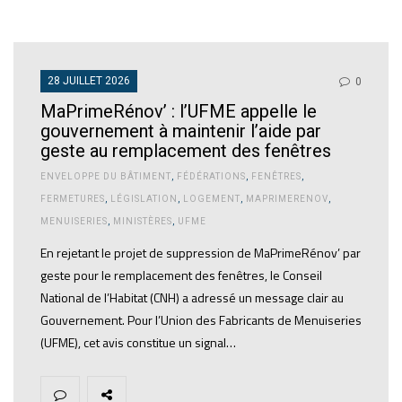
28 JUILLET 2026
0
MaPrimeRénov’ : l’UFME appelle le
gouvernement à maintenir l’aide par
geste au remplacement des fenêtres
ENVELOPPE DU BÂTIMENT
,
FÉDÉRATIONS
,
FENÊTRES
,
FERMETURES
,
LÉGISLATION
,
LOGEMENT
,
MAPRIMERENOV
,
MENUISERIES
,
MINISTÈRES
,
UFME
En rejetant le projet de suppression de MaPrimeRénov’ par
geste pour le remplacement des fenêtres, le Conseil
National de l’Habitat (CNH) a adressé un message clair au
Gouvernement. Pour l’Union des Fabricants de Menuiseries
(UFME), cet avis constitue un signal…