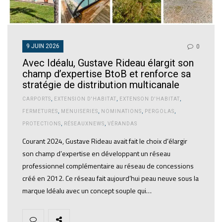
9 JUIN 2026
0
Avec Idéalu, Gustave Rideau élargit son
champ d’expertise BtoB et renforce sa
stratégie de distribution multicanale
CARPORTS
,
EXTENSION D'HABITAT
,
EXTENSON D'HABITAT
,
FERMETURES
,
MENUISERIES
,
NOMINATIONS
,
PERGOLAS
,
PROTECTIONS
,
RÉSEAUXNEWS
,
VÉRANDAS
Courant 2024, Gustave Rideau avait fait le choix d’élargir
son champ d’expertise en développant un réseau
professionnel complémentaire au réseau de concessions
créé en 2012. Ce réseau fait aujourd’hui peau neuve sous la
marque Idéalu avec un concept souple qui…