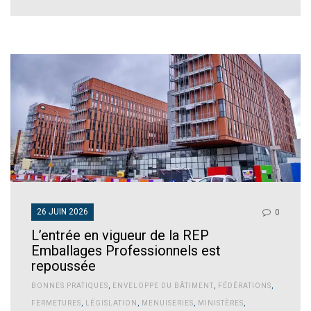
26 JUIN 2026
0
L’entrée en vigueur de la REP
Emballages Professionnels est
repoussée
BONNES PRATIQUES
,
ENVELOPPE DU BÂTIMENT
,
FÉDÉRATIONS
,
FERMETURES
,
LÉGISLATION
,
MENUISERIES
,
MINISTÈRES
,