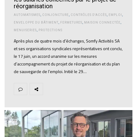
réorganisation
AUTOMATISMES
,
CONJONCTURE
,
CONTRÔLES D'ACCÈS
,
EMPLOI
,
ENVELOPPE DU BÂTIMENT
,
FERMETURES
,
MAISON CONNECTÉE
,
MENUISERIES
,
PROTECTIONS
Après plus de quatre mois d’échanges, Somfy Activités SA
et ses organisations syndicales représentatives ont conclu,
le 17 juin, un accord unanime sur les mesures
d’accompagnement du projet de réorganisation et du plan
de sauvegarde de l’emploi. Initié le 29…