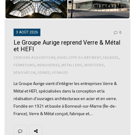
3 AOÛT 2026
0
Le Groupe Aurige reprend Verre & Métal
et HEFI
CESSIONS-ACQUISITIONS
,
ENVELOPPE DU BÂTIMENT
,
FAÇADES
,
FERMETURES
,
MENUISERIES
,
MÉTALLERIE
,
MIROITERIE
,
RÉNOVATION
,
VERRES
,
VITRAGES
Le Groupe Aurige vient d’intégrer les entreprises Verre &
Métal et HEFI, spécialisées dans la conception et la
réalisation d’ouvrages architecturaux en acier et en verre.
Fondée en 1921 et basée à Bonneuil-sur-Marne (Île-de-
France), Verre & Métal conçoit, fabrique et…