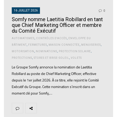
16 JUILLET 2026
0
Somfy nomme Laetitia Robillard en tant
que Chief Marketing Officer et membre
du Comité Exécutif
AUTOMATISMES
,
CONTRÔLES D'ACCÈS
,
ENVELOPPE DU
BÂTIMENT
,
FERMETURES
,
MAISON CONNECTÉE
,
MENUISERIES
,
MOTORISATION
,
NOMINATIONS
,
PROTECTION SOLAIRE
,
PROTECTIONS
,
STORES ET BRISE-SOLEIL
,
VOLETS
Le Groupe Somfy annonce la nomination de Laetitia
Robillard au poste de Chief Marketing Officer, effective
depuis le 1er juillet 2026. À ce titre, elle rejoint le Comité
Exécutif du Groupe. Cette nomination s’inscrit dans un
moment clé pour Somfy,…