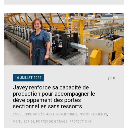
16 JUILLET 2026
0
Javey renforce sa capacité de
production pour accompagner le
développement des portes
sectionnelles sans ressorts
ENVELOPPE DU BÂTIMENT
,
FERMETURES
,
INVESTISSEMENTS
,
MENUISERIES
,
PORTES DE GARAGE
,
PROTECTIONS