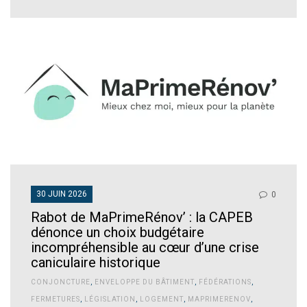
30 JUIN 2026
0
Rabot de MaPrimeRénov’ : la CAPEB
dénonce un choix budgétaire
incompréhensible au cœur d’une crise
caniculaire historique
CONJONCTURE
,
ENVELOPPE DU BÂTIMENT
,
FÉDÉRATIONS
,
FERMETURES
,
LÉGISLATION
,
LOGEMENT
,
MAPRIMERENOV
,