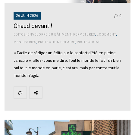
26 JUIN 2026
0
Chaud devant !
EDITOS
,
ENVELOPPE DU BÂTIMENT
,
FERMETURES
,
LOGEMENT
,
MENUISERIES
,
PROTECTION SOLAIRE
,
PROTECTIONS
« Facile de rédiger un édito sur le confort d’été en pleine
canicule », allez-vous me dire. Tout le monde le fait ! Eh bien
oui tout le monde en parle, c’est vrai mais par contre tout le
monde n’agit…