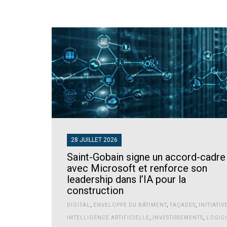
28 JUILLET 2026
Saint-Gobain signe un accord-cadre
avec Microsoft et renforce son
leadership dans l’IA pour la
construction
DIGITAL
,
ENVELOPPE DU BÂTIMENT
,
FAÇADES
,
INITIATIV
INTELLIGENCE ARTIFICIELLE
,
INVESTISSEMENTS
,
LOGICI