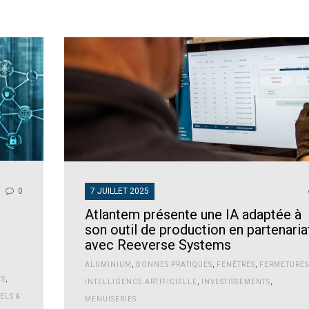
7 JUILLET 2025
0
Atlantem présente une IA adaptée à
son outil de production en partenaria
avec Reeverse Systems
ALUMINIUM
,
BONNES PRATIQUES
,
FENÊTRES
,
FERMETURES
ES
,
INTELLIGENCE ARTIFICIELLE
,
INVESTISSEMENTS
,
ELS &
MENUISERIES