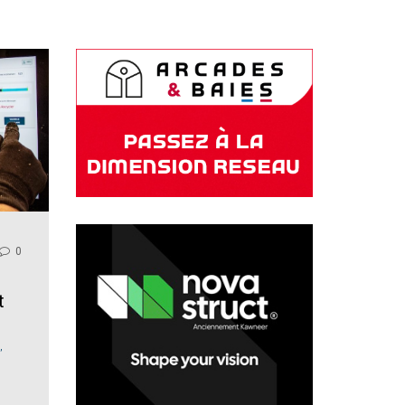
0
t
,