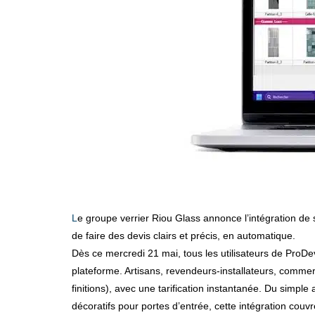
Le groupe verrier Riou Glass annonce l’intégration de ses vitrages isolants et décoratifs sur la plateforme ProDevis. Objectif : simplifier la vie des professionnels en leur permettant
de faire des devis clairs et précis, en automatique.
Dès ce mercredi 21 mai, tous les utilisateurs de ProDe
plateforme. Artisans, revendeurs-installateurs, commer
finitions), avec une tarification instantanée. Du simpl
décoratifs pour portes d’entrée, cette intégration couv