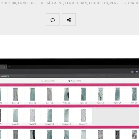
CTU 2.0#
,
ENVELOPPE DU BÂTIMENT
,
FERMETURES
,
LOGICIELS
,
VERRES
,
VITRAGE