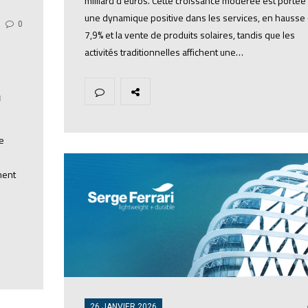
milliard d’euros. Cette croissance modérée est portée
une dynamique positive dans les services, en hausse
0
7,9% et la vente de produits solaires, tandis que les
activités traditionnelles affichent une…
N
e
ment
26 JANVIER 2026