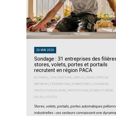
26 MAI 2026
Sondage : 31 entreprises des filière
stores, volets, portes et portails
recrutent en région PACA
ACTIBAIE
,
CONJONCTURE
,
EMPLOI
,
ENVELOPPE DU
BÂTIMENT
,
FÉDÉRATIONS
,
FERMETURES
,
LOGEMENT
,
PROTECTION SOLAIRE
,
PROTECTIONS
,
STORES ET BRISE-
SOLEIL
,
VOLETS
Stores, volets, portails, portes automatiques piétonn
industrielles : ces secteurs connaissent une dynami