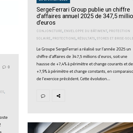
SergeFerrari Group publie un chiffre
d’affaires annuel 2025 de 347,5 milli
d’euros
CONJONCTURE
,
ENVELOPPE DU BÂTIMENT
,
PROTECTION
SOLAIRE
,
PROTECTIONS
,
RÉSULTATS
,
STORES ET BRISE-SOL
Le Groupe SergeFerrari a réalisé sur l’année 2025 un
chiffre d’affaires de 347,5 millions d’euros, soit une
hausse de +7,4% à périmètre et change courants et de
0
+7,9% à périmètre et change constants, en comparais
de l’exercice précédent. Cette évolution…
ES
,
poste
2
ns