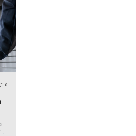
0
n
S
,
ÉE
,