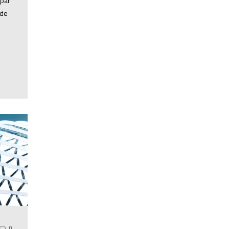
 par
 de
0