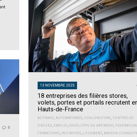
ant
13 NOVEMBRE 2025
18 entreprises des filières stores,
volets, portes et portails recrutent e
Hauts-de-France
ACTIBAIE
,
AUTOMATISMES
,
CONJONCTURE
,
CONTRÔLES
D'ACCÈS
,
EMPLOI
,
ENVELOPPE DU BÂTIMENT
,
FÉDÉRATION
0
FERMETURES
,
INITIATIVES
,
LOGEMENT
,
MAISON CONNECT