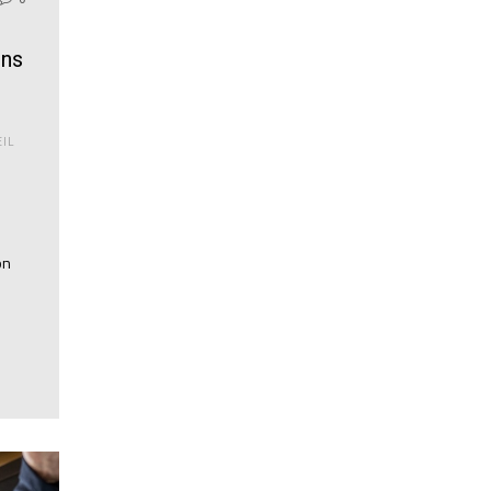
ons
EIL
on