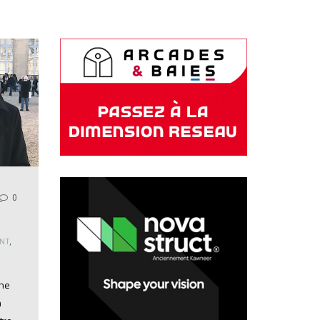
0
NT
,
ine
h