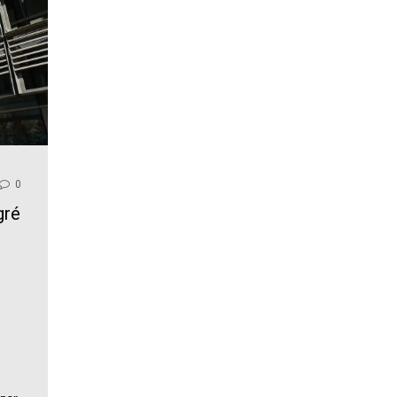
0
gré