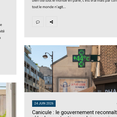
bien oui tout le monde en parle, c’est vrai mais par con
tout le monde n’agit…
ve
mité
n
24 JUIN 2026
Canicule : le gouvernement reconnaît