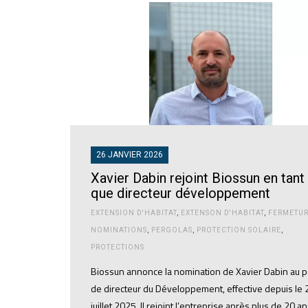
26 JANVIER 2026
Xavier Dabin rejoint Biossun en tant
que directeur développement
EXTENSION D'HABITAT
,
EXTENSON D'HABITAT
,
FERMETUR
NOMINATIONS
,
PERGOLAS
,
PROTECTION SOLAIRE
,
PROTECTIONS
Biossun annonce la nomination de Xavier Dabin au 
de directeur du Développement, effective depuis le 
juillet 2025. Il rejoint l’entreprise après plus de 20 a