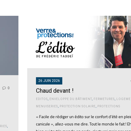
26 JUIN 2026
0
Chaud devant !
EDITOS
,
ENVELOPPE DU BÂTIMENT
,
FERMETURES
,
LOGEME
MENUISERIES
,
PROTECTION SOLAIRE
,
PROTECTIONS
« Facile de rédiger un édito sur le confort d’été en ple
canicule », allez-vous me dire. Tout le monde le fait ! E
RIES
,