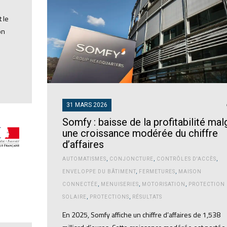
 le
on
31 MARS 2026
Somfy : baisse de la profitabilité mal
une croissance modérée du chiffre
d’affaires
AUTOMATISMES
,
CONJONCTURE
,
CONTRÔLES D'ACCÈS
,
ENVELOPPE DU BÂTIMENT
,
FERMETURES
,
MAISON
CONNECTÉE
,
MENUISERIES
,
MOTORISATION
,
PROTECTION
SOLAIRE
,
PROTECTIONS
,
RÉSULTATS
En 2025, Somfy affiche un chiffre d’affaires de 1,538