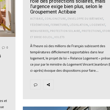
rôle des protections solaires, mais
l’urgence exige bien plus, selon le
Groupement Actibaie
ACTIBAIE
,
CONJONCTURE
,
ENVELOPPE DU BÂTIMENT
,
FÉDÉRATIONS
,
FERMETURES
,
LÉGISLATION
,
LOGEMENT
,
MENUISERIES
,
PROTECTION SOLAIRE
,
PROTECTIONS
,
STOR
ET BRISE-SOLEIL
,
VOLETS
À l’heure où des millions de Français subissent des
0
températures difficilement supportables dans leur
s
logement, le projet de loi « Relance Logement » prés
ce jour par le ministre du Logement Vincent Jeanbrun (l
ci-après) évoque des dispositions pour faire…
es et
que