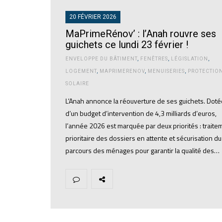
20 FÉVRIER 2026
MaPrimeRénov’ : l’Anah rouvre ses
guichets ce lundi 23 février !
ENVELOPPE DU BÂTIMENT
,
FENÊTRES
,
LÉGISLATION
,
LOGEMENT
,
MAPRIMERENOV
,
MENUISERIES
,
PROTECTIO
SOLAIRE
L’Anah annonce la réouverture de ses guichets. Doté
d’un budget d’intervention de 4,3 milliards d’euros,
l’année 2026 est marquée par deux priorités : traite
prioritaire des dossiers en attente et sécurisation du
parcours des ménages pour garantir la qualité des…