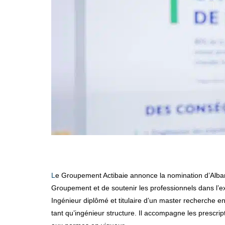
Le Groupement Actibaie annonce la nomination d’Alban Lefeuvre au poste de responsable métier. Cette arrivée s’inscrit dans une volonté de renforcer l’expertise technique du
Groupement et de soutenir les professionnels dans l’exer
Ingénieur diplômé et titulaire d’un master recherche e
tant qu’ingénieur structure. Il accompagne les prescrip