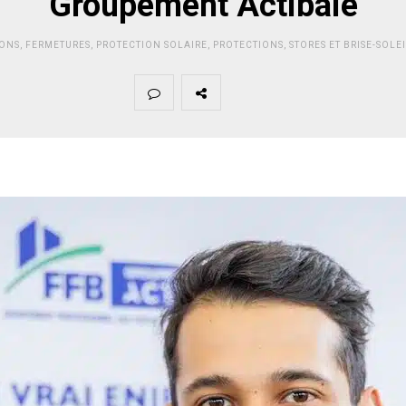
Groupement Actibaie
IONS
,
FERMETURES
,
PROTECTION SOLAIRE
,
PROTECTIONS
,
STORES ET BRISE-SOLE