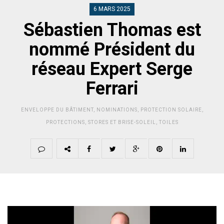
6 MARS 2025
Sébastien Thomas est
nommé Président du
réseau Expert Serge
Ferrari
ENVELOPPE DU BÂTIMENT
,
NOMINATIONS
,
PROTECTION SOLAIRE
,
PROTECTIONS
,
STORES ET BRISE-SOLEIL
,
TOILES