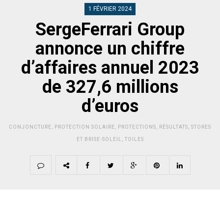
1 FÉVRIER 2024
SergeFerrari Group
annonce un chiffre
d’affaires annuel 2023
de 327,6 millions
d’euros
CONJONCTURE
,
PROTECTION SOLAIRE
,
PROTECTIONS
,
RÉSULTATS
,
STORES
ET BRISE-SOLEIL
,
TOILES