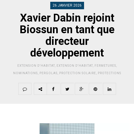
26 JANVIER 2026
Xavier Dabin rejoint
Biossun en tant que
directeur
développement
EXTENSION D'HABITAT
,
EXTENSON D'HABITAT
,
FERMETURES
,
NOMINATIONS
,
PERGOLAS
,
PROTECTION SOLAIRE
,
PROTECTIONS