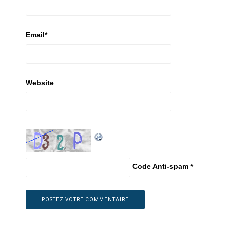
Email
*
Website
Code Anti-spam
*