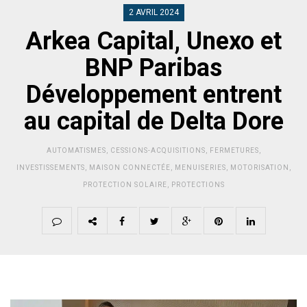
2 AVRIL 2024
Arkea Capital, Unexo et
BNP Paribas
Développement entrent
au capital de Delta Dore
AUTOMATISMES
,
CESSIONS-ACQUISITIONS
,
FERMETURES
,
INVESTISSEMENTS
,
MAISON CONNECTÉE
,
MENUISERIES
,
MOTORISATION
,
PROTECTION SOLAIRE
,
PROTECTIONS