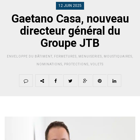
12 JUIN 2025
Gaetano Casa, nouveau
directeur général du
Groupe JTB
ENVELOPPE DU BÂTIMENT
,
FERMETURES
,
MENUISERIES
,
MOUSTIQUAIRES
,
NOMINATIONS
,
PROTECTIONS
,
VOLETS