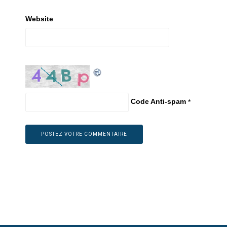
Website
Code Anti-spam
*