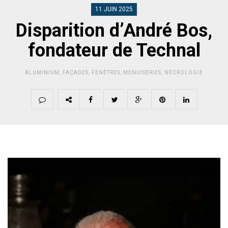
11 JUIN 2025
Disparition d’André Bos,
fondateur de Technal
ALUMINIUM
,
FAÇADES
,
FENÊTRES
,
MENUISERIES
,
NÉCROLOGIE