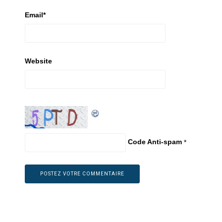
Email
*
Website
Code Anti-spam
*