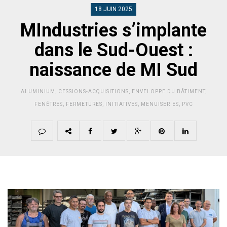
18 JUIN 2025
MIndustries s’implante
dans le Sud-Ouest :
naissance de MI Sud
ALUMINIUM
,
CESSIONS-ACQUISITIONS
,
ENVELOPPE DU BÂTIMENT
,
FENÊTRES
,
FERMETURES
,
INITIATIVES
,
MENUISERIES
,
PVC