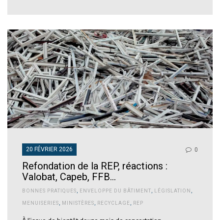
20 FÉVRIER 2026
0
Refondation de la REP, réactions :
Valobat, Capeb, FFB…
BONNES PRATIQUES
,
ENVELOPPE DU BÂTIMENT
,
LÉGISLATION
,
MENUISERIES
,
MINISTÈRES
,
RECYCLAGE
,
REP