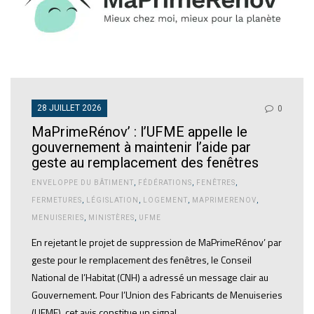
28 JUILLET 2026
0
MaPrimeRénov’ : l’UFME appelle le
gouvernement à maintenir l’aide par
geste au remplacement des fenêtres
ENVELOPPE DU BÂTIMENT
,
FÉDÉRATIONS
,
FENÊTRES
,
FERMETURES
,
LÉGISLATION
,
LOGEMENT
,
MAPRIMERENOV
,
MENUISERIES
,
MINISTÈRES
,
UFME
En rejetant le projet de suppression de MaPrimeRénov’ par
geste pour le remplacement des fenêtres, le Conseil
National de l’Habitat (CNH) a adressé un message clair au
Gouvernement. Pour l’Union des Fabricants de Menuiseries
(UFME), cet avis constitue un signal…