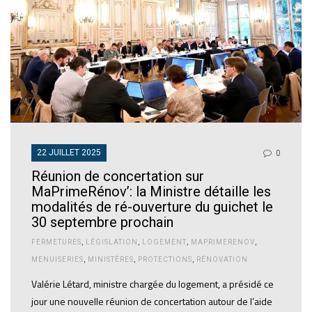
22 JUILLET 2025
0
Réunion de concertation sur
MaPrimeRénov’: la Ministre détaille les
modalités de ré-ouverture du guichet le
30 septembre prochain
FERMETURES
,
LÉGISLATION
,
LOGEMENT
,
MAPRIMERENOV
,
MENUISERIES
,
MINISTÈRES
,
PROTECTIONS
,
RÉNOVATION
Valérie Létard, ministre chargée du logement, a présidé ce
jour une nouvelle réunion de concertation autour de l’aide