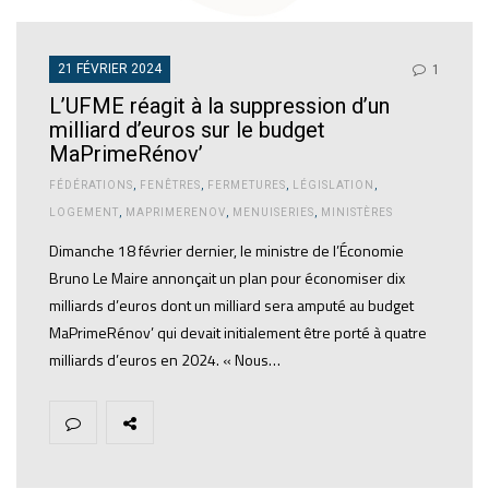
21 FÉVRIER 2024
1
L’UFME réagit à la suppression d’un
milliard d’euros sur le budget
MaPrimeRénov’
FÉDÉRATIONS
,
FENÊTRES
,
FERMETURES
,
LÉGISLATION
,
LOGEMENT
,
MAPRIMERENOV
,
MENUISERIES
,
MINISTÈRES
Dimanche 18 février dernier, le ministre de l’Économie
Bruno Le Maire annonçait un plan pour économiser dix
milliards d’euros dont un milliard sera amputé au budget
MaPrimeRénov’ qui devait initialement être porté à quatre
milliards d’euros en 2024. « Nous…