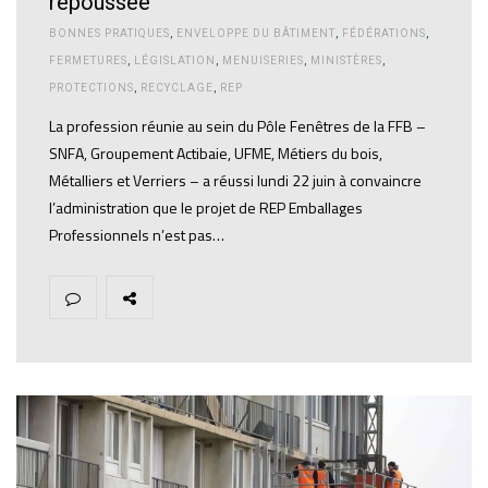
repoussée
BONNES PRATIQUES
,
ENVELOPPE DU BÂTIMENT
,
FÉDÉRATIONS
,
FERMETURES
,
LÉGISLATION
,
MENUISERIES
,
MINISTÈRES
,
PROTECTIONS
,
RECYCLAGE
,
REP
La profession réunie au sein du Pôle Fenêtres de la FFB –
SNFA, Groupement Actibaie, UFME, Métiers du bois,
Métalliers et Verriers – a réussi lundi 22 juin à convaincre
l’administration que le projet de REP Emballages
Professionnels n’est pas…