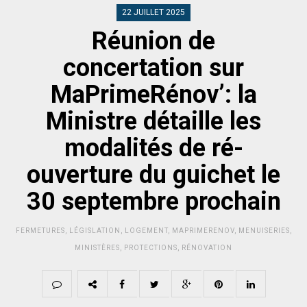
22 JUILLET 2025
Réunion de
concertation sur
MaPrimeRénov’: la
Ministre détaille les
modalités de ré-
ouverture du guichet le
30 septembre prochain
FERMETURES
,
LÉGISLATION
,
LOGEMENT
,
MAPRIMERENOV
,
MENUISERIES
,
MINISTÈRES
,
PROTECTIONS
,
RÉNOVATION