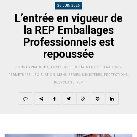
26 JUIN 2026
L’entrée en vigueur de
la REP Emballages
Professionnels est
repoussée
BONNES PRATIQUES
,
ENVELOPPE DU BÂTIMENT
,
FÉDÉRATIONS
,
FERMETURES
,
LÉGISLATION
,
MENUISERIES
,
MINISTÈRES
,
PROTECTIONS
,
RECYCLAGE
,
REP