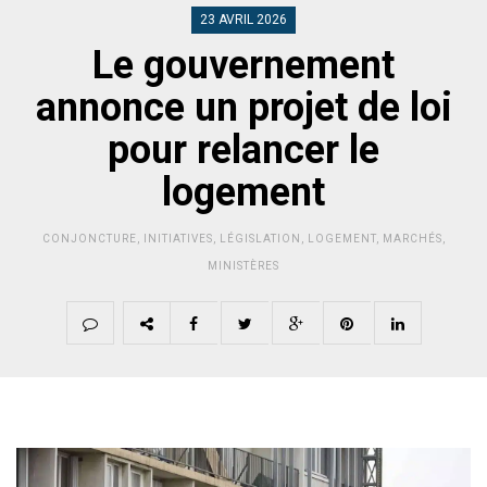
23 AVRIL 2026
Le gouvernement
annonce un projet de loi
pour relancer le
logement
CONJONCTURE
,
INITIATIVES
,
LÉGISLATION
,
LOGEMENT
,
MARCHÉS
,
MINISTÈRES