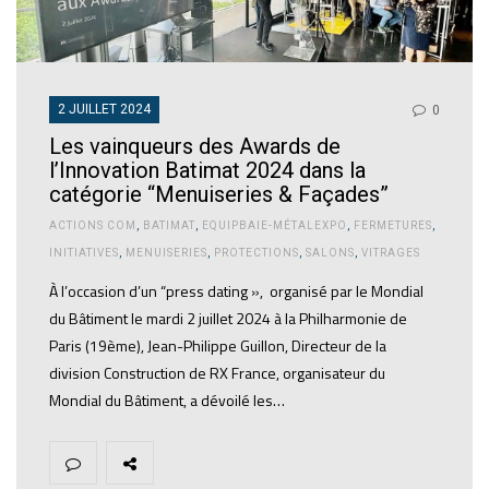
2 JUILLET 2024
0
Les vainqueurs des Awards de
l’Innovation Batimat 2024 dans la
catégorie “Menuiseries & Façades”
ACTIONS COM
,
BATIMAT
,
EQUIPBAIE-MÉTALEXPO
,
FERMETURES
,
INITIATIVES
,
MENUISERIES
,
PROTECTIONS
,
SALONS
,
VITRAGES
À l’occasion d’un “press dating », organisé par le Mondial
du Bâtiment le mardi 2 juillet 2024 à la Philharmonie de
Paris (19ème), Jean-Philippe Guillon, Directeur de la
division Construction de RX France, organisateur du
Mondial du Bâtiment, a dévoilé les…