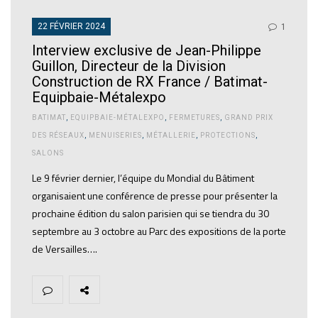
22 FÉVRIER 2024
1
Interview exclusive de Jean-Philippe
Guillon, Directeur de la Division
Construction de RX France / Batimat-
Equipbaie-Métalexpo
BATIMAT
,
EQUIPBAIE-MÉTALEXPO
,
FERMETURES
,
GRAND PRIX
DES RÉSEAUX
,
MENUISERIES
,
MÉTALLERIE
,
PROTECTIONS
,
SALONS
Le 9 février dernier, l’équipe du Mondial du Bâtiment
organisaient une conférence de presse pour présenter la
prochaine édition du salon parisien qui se tiendra du 30
septembre au 3 octobre au Parc des expositions de la porte
de Versailles….