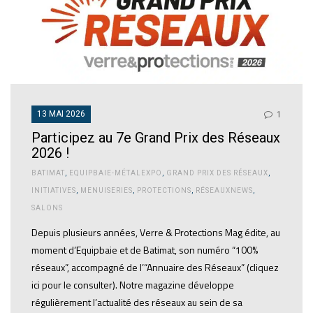
13 MAI 2026
1
Participez au 7e Grand Prix des Réseaux
2026 !
BATIMAT
,
EQUIPBAIE-MÉTALEXPO
,
GRAND PRIX DES RÉSEAUX
,
INITIATIVES
,
MENUISERIES
,
PROTECTIONS
,
RÉSEAUXNEWS
,
SALONS
Depuis plusieurs années, Verre & Protections Mag édite, au
moment d’Equipbaie et de Batimat, son numéro “100%
réseaux”, accompagné de l’“Annuaire des Réseaux” (cliquez
ici pour le consulter). Notre magazine développe
régulièrement l’actualité des réseaux au sein de sa