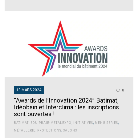
13 MARS 2024
0
“Awards de l’Innovation 2024” Batimat,
Idéobain et Interclima : les inscriptions
sont ouvertes !
BATIMAT
,
EQUIPBAIE-MÉTALEXPO
,
INITIATIVES
,
MENUISERIES
,
MÉTALLERIE
,
PROTECTIONS
,
SALONS