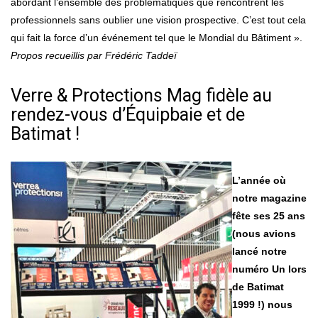
abordant l’ensemble des problématiques que rencontrent les
professionnels sans oublier une vision prospective. C’est tout cela
qui fait la force d’un événement tel que le Mondial du Bâtiment ».
Propos recueillis par Frédéric Taddeï
Verre & Protections Mag fidèle au
rendez-vous d’Équipbaie et de
Batimat !
L’année où
notre magazine
fête ses 25 ans
(nous avions
lancé notre
numéro Un lors
de Batimat
1999 !) nous