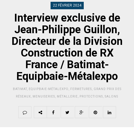
22 FÉVRIER 2024
Interview exclusive de
Jean-Philippe Guillon,
Directeur de la Division
Construction de RX
France / Batimat-
Equipbaie-Métalexpo
BATIMAT
,
EQUIPBAIE-MÉTALEXPO
,
FERMETURES
,
GRAND PRIX DES
RÉSEAUX
,
MENUISERIES
,
MÉTALLERIE
,
PROTECTIONS
,
SALONS