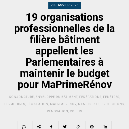
28 JANVIER 2025
19 organisations
professionnelles de la
filière bâtiment
appellent les
Parlementaires à
maintenir le budget
pour MaPrimeRénov
CONJONCTURE
,
ENVELOPPE DU BÂTIMENT
,
FÉDÉRATIONS
,
FENÊTRES
,
FERMETURES
,
LÉGISLATION
,
MAPRIMERENOV
,
MENUISERIES
,
PROTECTIONS
,
RÉNOVATION
,
VOLETS