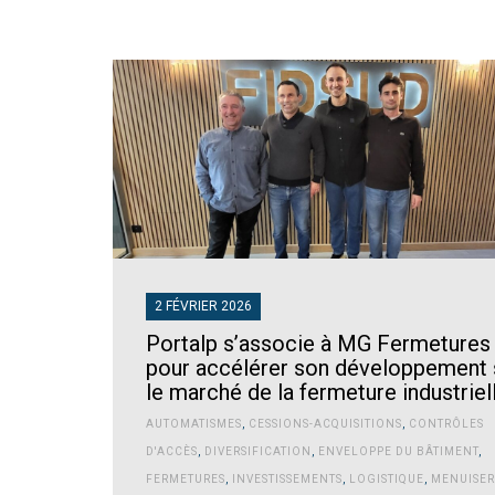
2 FÉVRIER 2026
Portalp s’associe à MG Fermetures
pour accélérer son développement 
le marché de la fermeture industriel
AUTOMATISMES
,
CESSIONS-ACQUISITIONS
,
CONTRÔLES
D'ACCÈS
,
DIVERSIFICATION
,
ENVELOPPE DU BÂTIMENT
,
FERMETURES
,
INVESTISSEMENTS
,
LOGISTIQUE
,
MENUISER