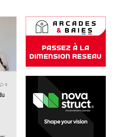
0
du
vec