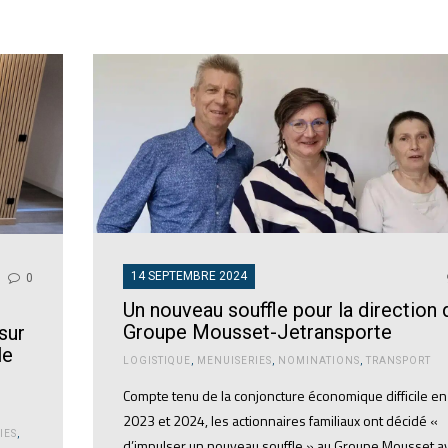
14 SEPTEMBRE 2024
0
Un nouveau souffle pour la direction 
Groupe Mousset-Jetransporte
sur
le
LOGISTIQUE
,
MENUISERIES
,
NOMINATIONS
,
TRANSPORT
Compte tenu de la conjoncture économique difficile en
2023 et 2024, les actionnaires familiaux ont décidé «
IES
,
d’impulser un nouveau souffle » au Groupe Mousset a