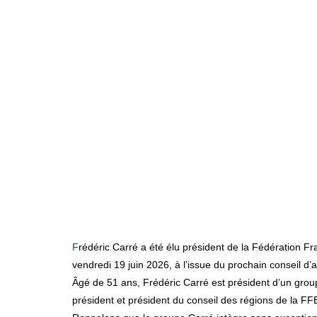
Frédéric Carré a été élu président de la Fédération Française du Bâtiment au cours du conseil d’administration du vendredi 20 mars 2026. Sa prise de fonction interviendra le
vendredi 19 juin 2026, à l’issue du prochain conseil d’
Âgé de 51 ans, Frédéric Carré est président d’un groupe
président et président du conseil des régions de la FF