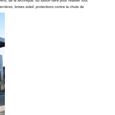
ns, de la technique, du savoir-faire pour réaliser tout
rières, brises soleil, protections contre la chute de