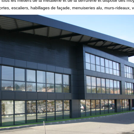
us les métiers de la métallerie et de la serrurerie et dispose des moye
rtes, escaliers, habillages de façade, menuiseries alu, murs-rideaux, ver