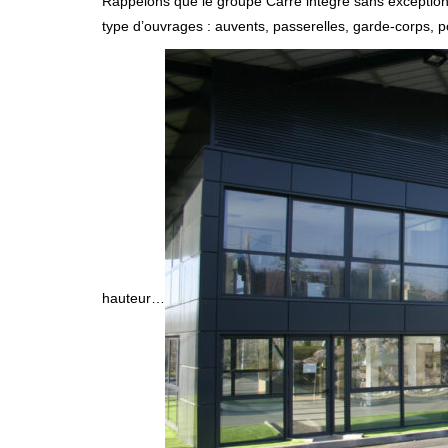
Rappelons que le groupe Carré intègre sans exception to
type d’ouvrages : auvents, passerelles, garde-corps, po
hauteur…