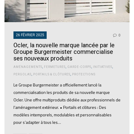
26 FÉVRIER 2025
0
Ocler, la nouvelle marque lancée par le
Groupe Burgermeister commercialise
ses nouveaux produits
AMÉNAGEMENTS
,
FERMETURES
,
GARDE-CORPS
,
INITIATIVES
,
PERGOLAS
,
PORTAILS & CLÔTURES
,
PROTECTIONS
Le Groupe Burgermeister a officiellement lancé la
commercialisation les produits de sa nouvelle marque
Ocler. Une offre multiproduits dédiée aux professionnels de
l’aménagement extérieur. • Portails et clôtures : Des
modèles intemporels, modulables et personnalisables
pour s’adapter à tous les…