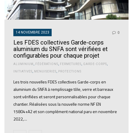
14 NOVEMBRE 2023
0
Les FDES collectives Garde-corps
aluminium du SNFA sont vérifiées et
configurables pour chaque projet
ALUMINIUM
,
FÉDÉRATIONS
,
FERMETURES
,
GARDE-CORPS
,
INITIATIVES
,
MENUISERIES
,
PROTECTIONS
Les trois nouvelles FDES collectives Garde-corps en
aluminium du SNFA à remplissage tôle, verre et barreaux
sont vérifiées et seront personnalisables pour chaque
chantier. Réalisées sous la nouvelle norme NF EN
15804+A2 et son complément national paru en novembre
2022,…