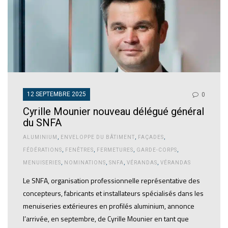
12 SEPTEMBRE 2025
0
Cyrille Mounier nouveau délégué général
du SNFA
ALUMINIUM
,
ENVELOPPE DU BÂTIMENT
,
FAÇADES
,
FÉDÉRATIONS
,
FENÊTRES
,
FERMETURES
,
GARDE-CORPS
,
MENUISERIES
,
NOMINATIONS
,
SNFA
,
VÉRANDAS
,
VÉRANDAS
Le SNFA, organisation professionnelle représentative des
concepteurs, fabricants et installateurs spécialisés dans les
menuiseries extérieures en profilés aluminium, annonce
l’arrivée, en septembre, de Cyrille Mounier en tant que