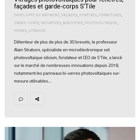
façades et garde-corps S’Tile
ENVELOPPE DU BÂTIMENT
,
FAÇADES
,
FENÊTRES
,
FERMETURES
,
GARDE-CORPS
,
INITIATIVES
,
MIROITERIE
,
PHOTOVOLTAÏQUE
,
VERRES
,
VITRAGES
Détenteur de plus de plus de 30 brevets, le professeur
Alain Straboni, spécialiste en microélectronique set
photovoltaïque silicium, fondateur et CEO de S’Tile, a lancé
sur le marché de nombreuses innovations depuis 2018,
notamment les panneaux bi-verres photovoltaïques sur-
mesure utilisables…