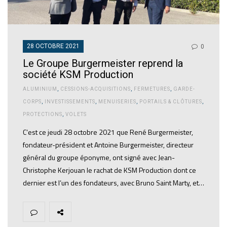
28 OCTOBRE 2021
0
Le Groupe Burgermeister reprend la
société KSM Production
ALUMINIUM
,
CESSIONS-ACQUISITIONS
,
FERMETURES
,
GARDE-
CORPS
,
INVESTISSEMENTS
,
MENUISERIES
,
PORTAILS & CLÔTURES
,
PROTECTIONS
,
VOLETS
C’est ce jeudi 28 octobre 2021 que René Burgermeister,
fondateur-président et Antoine Burgermeister, directeur
général du groupe éponyme, ont signé avec Jean-
Christophe Kerjouan le rachat de KSM Production dont ce
dernier est l’un des fondateurs, avec Bruno Saint Marty, et…