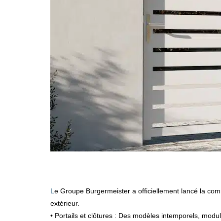
Le Groupe Burgermeister a officiellement lancé la commercialisation les produits de sa nouvelle marque Ocler. Une offre multiproduits dédiée aux professionnels de l’aménagement
extérieur.
• Portails et clôtures : Des modèles intemporels, modu