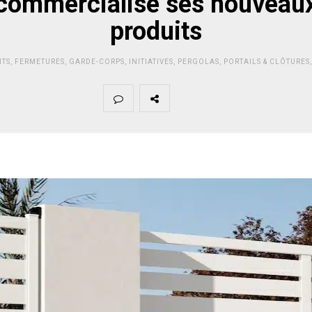
commercialise ses nouveau
produits
TS
,
FERMETURES
,
GARDE-CORPS
,
INITIATIVES
,
PERGOLAS
,
PORTAILS & CLÔTURES