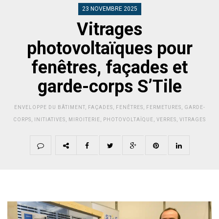
23 NOVEMBRE 2025
Vitrages
photovoltaïques pour
fenêtres, façades et
garde-corps S’Tile
ENVELOPPE DU BÂTIMENT
,
FAÇADES
,
FENÊTRES
,
FERMETURES
,
GARDE-
CORPS
,
INITIATIVES
,
MIROITERIE
,
PHOTOVOLTAÏQUE
,
VERRES
,
VITRAGES