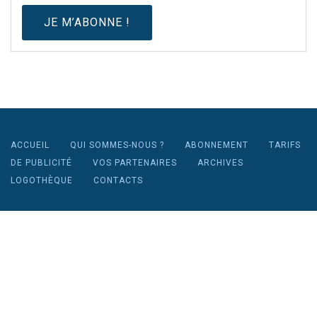
ACCUEIL
QUI SOMMES-NOUS ?
ABONNEMENT
TARIFS
DE PUBLICITÉ
VOS PARTENAIRES
ARCHIVES
LOGOTHÈQUE
CONTACTS
© 2026 Verre & protections.com. Tous droits réservés.
• Mentions
légales