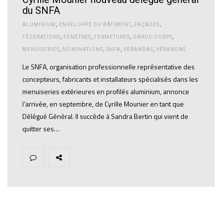
du SNFA
ALUMINIUM
,
ENVELOPPE DU BÂTIMENT
,
FAÇADES
,
FÉDÉRATIONS
,
FENÊTRES
,
FERMETURES
,
GARDE-CORPS
,
MENUISERIES
,
NOMINATIONS
,
SNFA
,
VÉRANDAS
,
VÉRANDAS
Le SNFA, organisation professionnelle représentative des
concepteurs, fabricants et installateurs spécialisés dans les
menuiseries extérieures en profilés aluminium, annonce
l’arrivée, en septembre, de Cyrille Mounier en tant que
Délégué Général. Il succède à Sandra Bertin qui vient de
quitter ses…