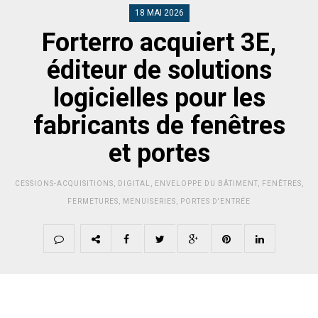
18 MAI 2026
Forterro acquiert 3E,
éditeur de solutions
logicielles pour les
fabricants de fenêtres
et portes
CESSIONS-ACQUISITIONS
,
DIGITAL
,
ENVELOPPE DU BÂTIMENT
,
FENÊTRES
,
FERMETURES
,
MENUISERIES
,
PORTES D'ENTRÉE