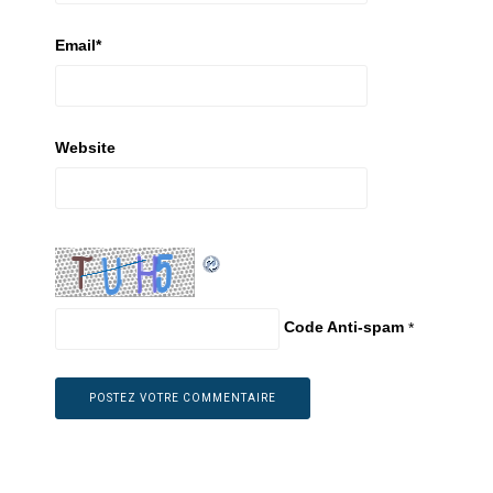
Email
*
Website
Code Anti-spam
*