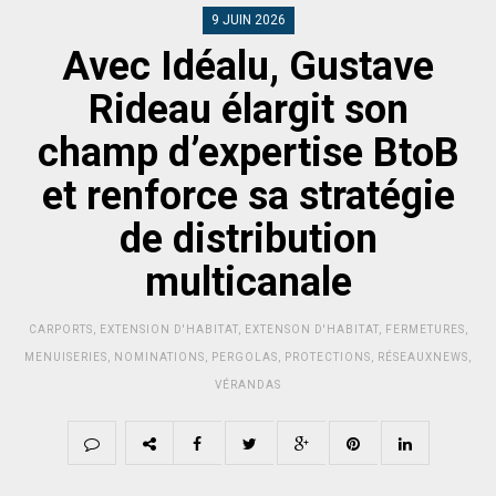
9 JUIN 2026
Avec Idéalu, Gustave
Rideau élargit son
champ d’expertise BtoB
et renforce sa stratégie
de distribution
multicanale
CARPORTS
,
EXTENSION D'HABITAT
,
EXTENSON D'HABITAT
,
FERMETURES
,
MENUISERIES
,
NOMINATIONS
,
PERGOLAS
,
PROTECTIONS
,
RÉSEAUXNEWS
,
VÉRANDAS