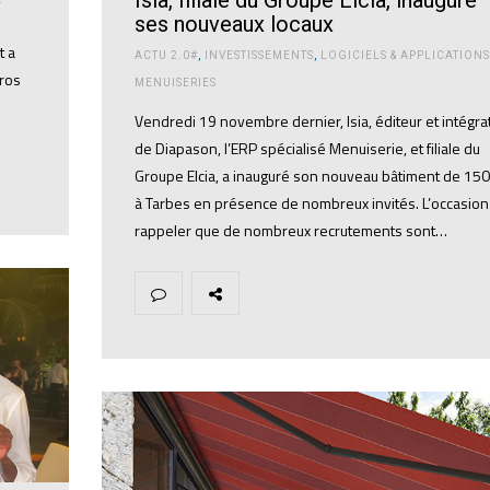
ses nouveaux locaux
t a
ACTU 2.0#
,
INVESTISSEMENTS
,
LOGICIELS & APPLICATIONS
uros
MENUISERIES
Vendredi 19 novembre dernier, Isia, éditeur et intégra
de Diapason, l’ERP spécialisé Menuiserie, et filiale du
Groupe Elcia, a inauguré son nouveau bâtiment de 15
à Tarbes en présence de nombreux invités. L’occasion
rappeler que de nombreux recrutements sont…