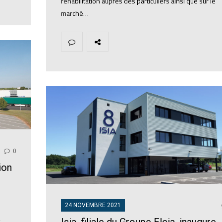
réhabilitation auprès des particuliers ainsi que sur le
marché…
0
ion
24 NOVEMBRE 2021
Isia, filiale du Groupe Elcia, inaugure