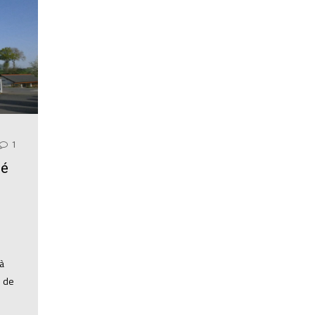
1
té
à
e de