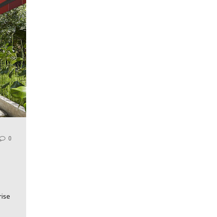
0
L
rise