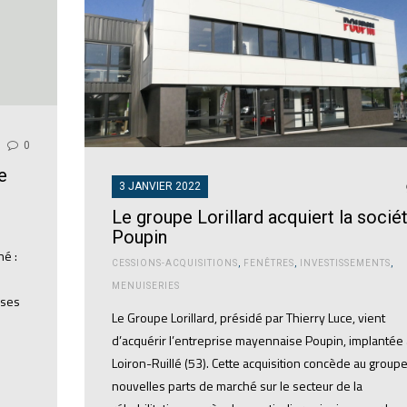
0
e
3 JANVIER 2022
Le groupe Lorillard acquiert la socié
Poupin
né :
CESSIONS-ACQUISITIONS
,
FENÊTRES
,
INVESTISSEMENTS
,
MENUISERIES
 ses
Le Groupe Lorillard, présidé par Thierry Luce, vient
d’acquérir l’entreprise mayennaise Poupin, implantée 
Loiron-Ruillé (53). Cette acquisition concède au group
nouvelles parts de marché sur le secteur de la