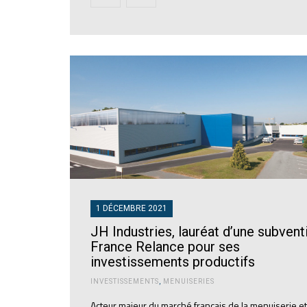
1 DÉCEMBRE 2021
JH Industries, lauréat d’une subvent
France Relance pour ses
investissements productifs
INVESTISSEMENTS
,
MENUISERIES
Acteur majeur du marché français de la menuiserie et