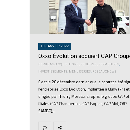
10 JANVIER 2022
Oxxo Évolution acquiert CAP Group
CESSIONS-ACQUISITIONS
,
FENÊTRES
,
FERMETURES
,
INVESTISSEMENTS
,
MENUISERIES
,
RÉSEAUXNEWS
C’est le 28 décembre dernier que le contrat a été sig
l’entreprise Oxxo Évolution, implantée à Cluny (71) et
dirigée par Thierry Moreau, a repris le groupe CAP et
filiales (CAP Champenois, CAP Isoplas, CAP Mid, CAP
SAMBP),…