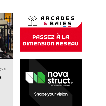
0
s
e