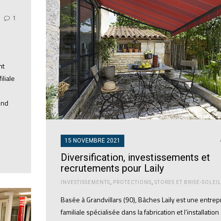
1
nt
iliale
end
15 NOVEMBRE 2021
Diversification, investissements et
recrutements pour Laily
INVESTISSEMENTS
,
PROTECTIONS
,
STORES ET BRISE-SOLEI
Basée à Grandvillars (90), Bâches Laily est une entrep
familiale spécialisée dans la fabrication et l’installation