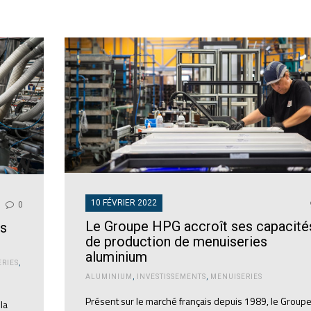
10 FÉVRIER 2022
0
Le Groupe HPG accroît ses capacité
us
de production de menuiseries
aluminium
RIES
,
ALUMINIUM
,
INVESTISSEMENTS
,
MENUISERIES
Présent sur le marché français depuis 1989, le Group
la