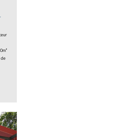
,
teur
00m²
 de