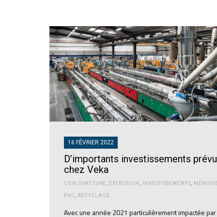
16 FÉVRIER 2022
D’importants investissements prév
chez Veka
CONJONCTURE
,
EXTRUSION
,
INVESTISSEMENTS
,
MENUISE
PVC
,
RECYCLAGE
Avec une année 2021 particulièrement impactée par 