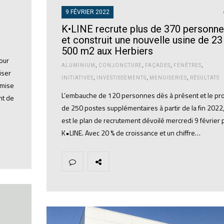
9 FÉVRIER 2022
K•LINE recrute plus de 370 personn
,
et construit une nouvelle usine de 23
500 m2 aux Herbiers
pour
ALUMINIUM
,
CONJONCTURE
,
FAÇADES
,
FENÊTRES
,
iser
INITIATIVES
,
INVESTISSEMENTS
,
MENUISERIES
,
RÉSULTATS
 mise
L’embauche de 120 personnes dès à présent et le pro
nt de
de 250 postes supplémentaires à partir de la fin 2022,
est le plan de recrutement dévoilé mercredi 9 février 
K•LINE. Avec 20 % de croissance et un chiffre…