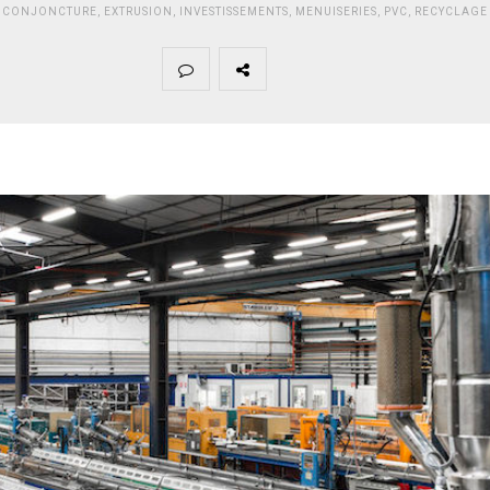
CONJONCTURE
,
EXTRUSION
,
INVESTISSEMENTS
,
MENUISERIES
,
PVC
,
RECYCLAGE