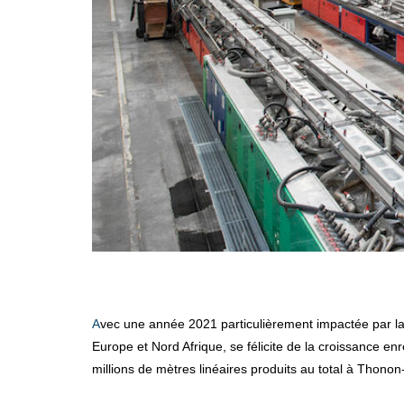
Avec une année 2021 particulièrement impactée par la flambée des prix des matières premières (+ 100 % pour le PVC), Jos Lenferink, directeur général Veka de la zone sud-ouest
Europe et Nord Afrique, se félicite de la croissance en
millions de mètres linéaires produits au total à Thonon