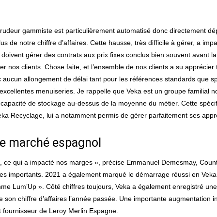
’extrudeur gammiste est particulièrement automatisé donc directement 
s de notre chiffre d’affaires. Cette hausse, très difficile à gérer, a im
doivent gérer des contrats aux prix fixes conclus bien souvent avant la 
 nos clients. Chose faite, et l’ensemble de nos clients a su apprécier to
c aucun allongement de délai tant pour les références standards que spéc
s d’excellentes menuiseries. Je rappelle que Veka est un groupe familia
 capacité de stockage au-dessus de la moyenne du métier. Cette spécifi
eka Recyclage, lui a notamment permis de gérer parfaitement ses app
 le marché espagnol
ses, ce qui a impacté nos marges », précise Emmanuel Demesmay, Coun
ores importants. 2021 a également marqué le démarrage réussi en Veka
mme Lum’Up ». Côté chiffres toujours, Veka a également enregistré une
on chiffre d’affaires l’année passée. Une importante augmentation indu
t fournisseur de Leroy Merlin Espagne.