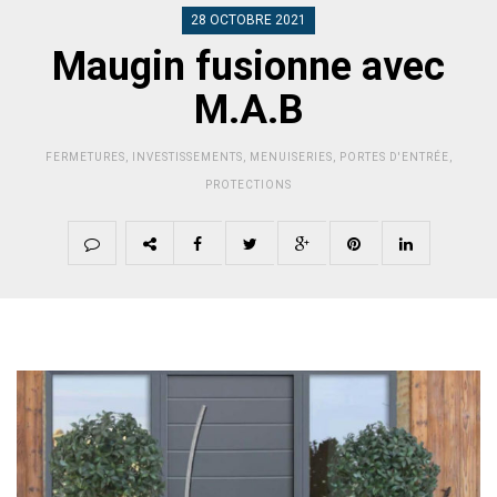
28 OCTOBRE 2021
Maugin fusionne avec
M.A.B
FERMETURES
,
INVESTISSEMENTS
,
MENUISERIES
,
PORTES D'ENTRÉE
,
PROTECTIONS