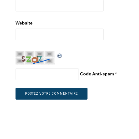
Website
Code Anti-spam
*