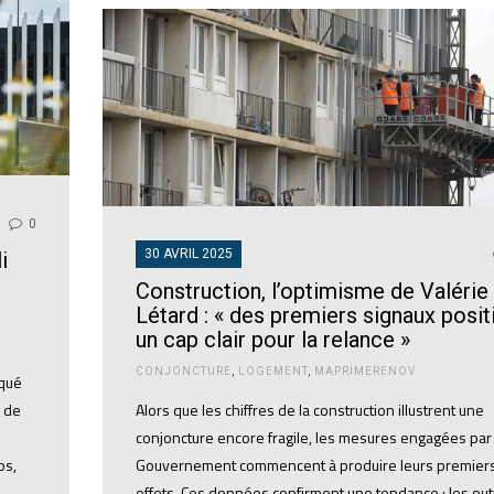
0
30 AVRIL 2025
i
Construction, l’optimisme de Valérie
Létard : « des premiers signaux positi
un cap clair pour la relance »
CONJONCTURE
,
LOGEMENT
,
MAPRIMERENOV
rqué
 de
Alors que les chiffres de la construction illustrent une
conjoncture encore fragile, les mesures engagées par 
os,
Gouvernement commencent à produire leurs premier
effets. Ces données confirment une tendance : les outi