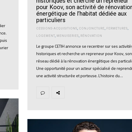
historiques et cherche un repreneur
pour Koov, son activité de rénovatio
énergétique de l’habitat dédiée aux
particuliers
ier
CESSIONS-ACQUISITIONS
,
CONJONCTURE
,
FERMETURES
,
nce.
LOGEMENT
,
MENUISERIES
,
RÉNOVATION
puis
Le groupe CETIH annonce se recentrer sur ses activité
vrier
historiques et recherche un repreneur pour Koov, son
réseau dédié à la rénovation énergétique des particuli
Une opportunité pour un acteur spécialisé de reprend
une activité structurée et porteuse. L’histoire du…