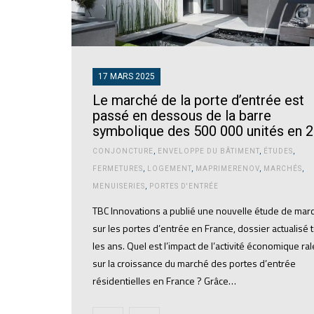
17 MARS 2025
Le marché de la porte d’entrée est
passé en dessous de la barre
symbolique des 500 000 unités en 
CONJONCTURE
,
ENVELOPPE DU BÂTIMENT
,
ÉTUDES
,
FERMETURES
,
LOGEMENT
,
MAPRIMERENOV
,
MARCHÉS
,
MENUISERIES
,
PORTES D'ENTRÉE
TBC Innovations a publié une nouvelle étude de mar
sur les portes d’entrée en France, dossier actualisé 
les ans. Quel est l’impact de l’activité économique ral
sur la croissance du marché des portes d’entrée
résidentielles en France ? Grâce…