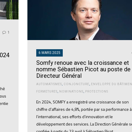
1
6 MARS 2025
2024
Somfy renoue avec la croissance et
nomme Sébastien Picot au poste de
Directeur Général
AUTOMATISMES
,
CONJONCTURE
,
ENVELOPPE DU BÂTIMEN
ché
FERMETURES
,
NOMINATIONS
,
PROTECTIONS
tous
En 2024, SOMFY a enregistré une croissance de son
entie
chiffre d’affaires de 4,8%, portée par sa performance à
l’international, ses efforts d’innovation et le
développement des services. La Direction Générale s
confiée à partir du 23 avril à Sébastien Picot,…