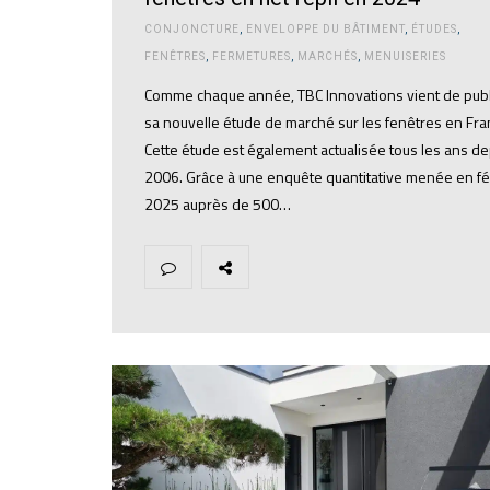
CONJONCTURE
,
ENVELOPPE DU BÂTIMENT
,
ÉTUDES
,
FENÊTRES
,
FERMETURES
,
MARCHÉS
,
MENUISERIES
Comme chaque année, TBC Innovations vient de publ
sa nouvelle étude de marché sur les fenêtres en Fra
Cette étude est également actualisée tous les ans de
2006. Grâce à une enquête quantitative menée en fé
2025 auprès de 500…