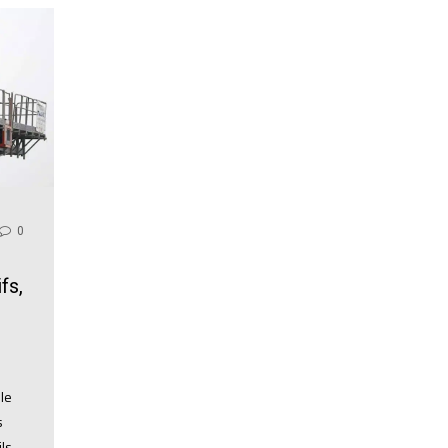
0
fs,
le
s
ls