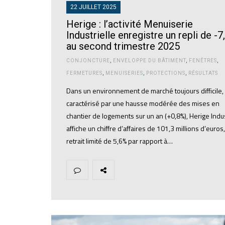
22 JUILLET 2025
Herige : l’activité Menuiserie
Industrielle enregistre un repli de -
au second trimestre 2025
CONJONCTURE
,
ENVELOPPE DU BÂTIMENT
,
FENÊTRES
,
FERMETURES
,
MENUISERIES
,
PROTECTIONS
,
RÉSULTATS
Dans un environnement de marché toujours difficile,
caractérisé par une hausse modérée des mises en
chantier de logements sur un an (+0,8%), Herige Indu
affiche un chiffre d’affaires de 101,3 millions d’euros
retrait limité de 5,6% par rapport à…