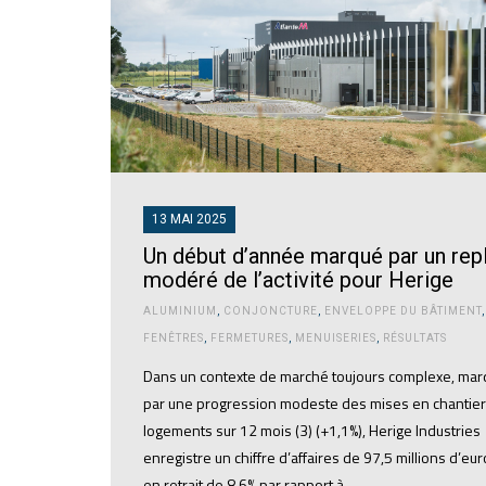
13 MAI 2025
Un début d’année marqué par un repl
modéré de l’activité pour Herige
ALUMINIUM
,
CONJONCTURE
,
ENVELOPPE DU BÂTIMENT
,
FENÊTRES
,
FERMETURES
,
MENUISERIES
,
RÉSULTATS
Dans un contexte de marché toujours complexe, ma
par une progression modeste des mises en chantier
logements sur 12 mois (3) (+1,1%), Herige Industries
enregistre un chiffre d’affaires de 97,5 millions d’eur
en retrait de 8,6% par rapport à…