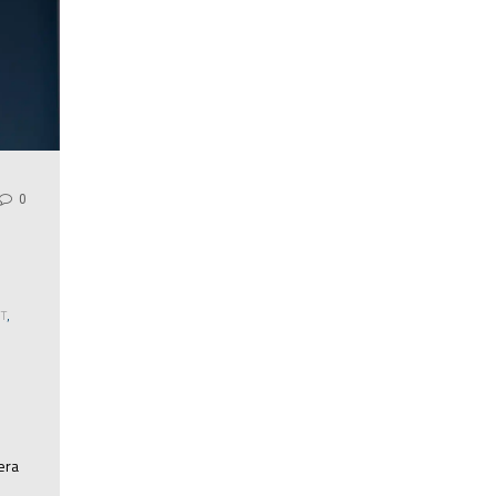
0
T
,
era