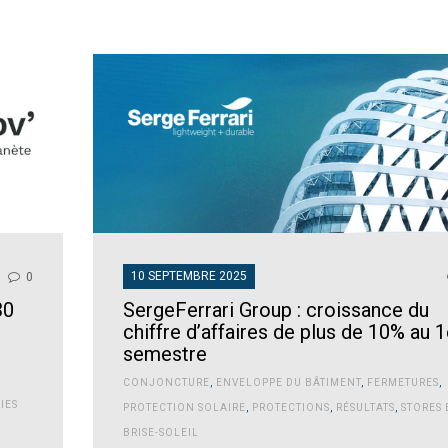
10 SEPTEMBRE 2025
0
30
SergeFerrari Group : croissance du
chiffre d’affaires de plus de 10% au 1
semestre
CONJONCTURE
,
ENVELOPPE DU BÂTIMENT
,
FERMETURES
,
IES
PROTECTION SOLAIRE
,
PROTECTIONS
,
RÉSULTATS
,
STORES 
BRISE-SOLEIL