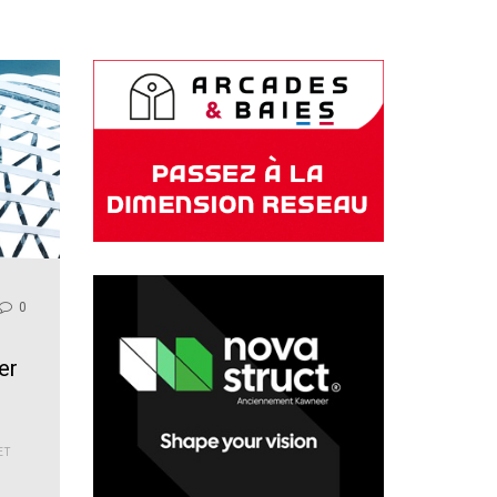
0
er
ET