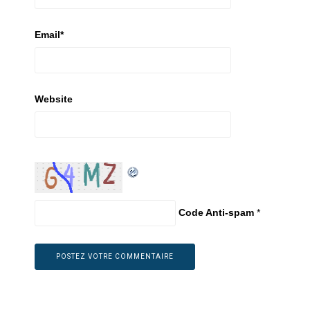
Email
*
Website
Code Anti-spam
*