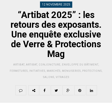
12 NOVEMBRE 2025
“Artibat 2025” : les
retours des exposants.
Une enquête exclusive
de Verre & Protections
Mag
ARTIBAT
,
ARTIBAT
,
CONJONCTURE
,
ENVELOPPE DU BÂTIMENT
,
FERMETURES
,
INITIATIVES
,
MARCHÉS
,
MENUISERIES
,
PROTECTIONS
,
SALONS
,
VITRAGES