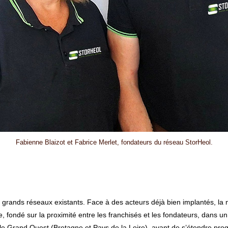
Fabienne Blaizot et Fabrice Merlet, fondateurs du réseau StorHeol.
s grands réseaux existants. Face à des acteurs déjà bien implantés, la
ondé sur la proximité entre les franchisés et les fondateurs, dans un vé
 le Grand Ouest (Bretagne et Pays de la Loire), avant de s’étendre prog