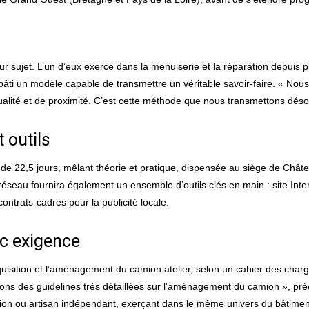
r sujet. L’un d’eux exerce dans la menuiserie et la réparation depuis p
 bâti un modèle capable de transmettre un véritable savoir-faire. « N
ualité et de proximité. C’est cette méthode que nous transmettons déso
 outils
22,5 jours, mêlant théorie et pratique, dispensée au siège de Château
 Le réseau fournira également un ensemble d’outils clés en main : site In
contrats-cadres pour la publicité locale.
ec exigence
quisition et l’aménagement du camion atelier, selon un cahier des charg
tons des guidelines très détaillées sur l’aménagement du camion », précis
sion ou artisan indépendant, exerçant dans le même univers du bâtimen