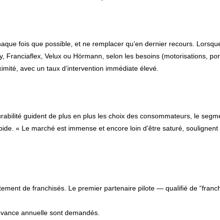
que fois que possible, et ne remplacer qu’en dernier recours. Lorsque 
ranciaflex, Velux ou Hörmann, selon les besoins (motorisations, port
ximité, avec un taux d’intervention immédiate élevé.
urabilité guident de plus en plus les choix des consommateurs, le seg
de. « Le marché est immense et encore loin d’être saturé, soulignent l
tement de franchisés. Le premier partenaire pilote — qualifié de “franc
devance annuelle sont demandés.