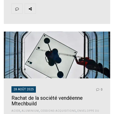
28 AOÛT 2025
0
Rachat de la société vendéenne
Mtechbuild
ACIER
,
ALUMINIUM
,
CESSIONS-ACQUISITIONS
,
ENVELOPPE DU