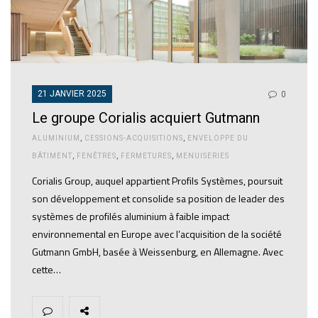
21 JANVIER 2025
0
Le groupe Corialis acquiert Gutmann
ALUMINIUM
,
CESSIONS-ACQUISITIONS
,
ENVELOPPE DU
BÂTIMENT
,
FENÊTRES
,
FERMETURES
,
MENUISERIES
Corialis Group, auquel appartient Profils Systèmes, poursuit
son développement et consolide sa position de leader des
systèmes de profilés aluminium à faible impact
environnemental en Europe avec l’acquisition de la société
Gutmann GmbH, basée à Weissenburg, en Allemagne. Avec
cette…