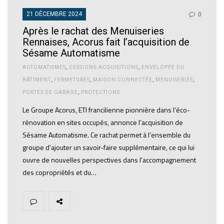
21 DÉCEMBRE 2024
0
Après le rachat des Menuiseries
Rennaises, Acorus fait l’acquisition de
Sésame Automatisme
AUTOMATISMES
,
CESSIONS-ACQUISITIONS
,
ENVELOPPE DU
BÂTIMENT
,
FERMETURES
,
MAISON CONNECTÉE
,
MENUISERIES
,
PORTES DE GARAGE
,
PROTECTIONS
Le Groupe Acorus, ETI francilienne pionnière dans l’éco-
rénovation en sites occupés, annonce l’acquisition de
Sésame Automatisme. Ce rachat permet à l’ensemble du
groupe d’ajouter un savoir-faire supplémentaire, ce qui lui
ouvre de nouvelles perspectives dans l’accompagnement
des copropriétés et du…