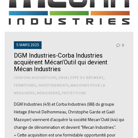
5 MARS 2025
0
DGM Industries-Corba Industries
acquièrent Mécan’Outil qui devient
Mécan Industries
CESSIONS-ACQUISITIONS
,
ENVELOPPE DU BÂTIMENT
,
FERMETURES
,
INVESTISSEMENTS
,
MACHINES POUR LA
MENUISERIE
,
MENUISERIES
,
PROTECTIONS
DGM Industries (49) et Corba Industries (88) du groupe
Hetage (Hervé Delhommeau, Christophe Garde et Gaël
Mazoyer) viennent d’acquérir la société Mecan’Outil (44) qui
change de dénomination et devient “Mecan Industries”.
« Cette acquisition est une formidable opportunité pour