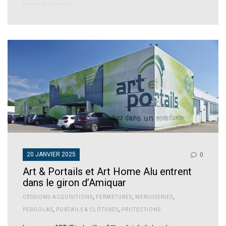
20 JANVIER 2025
0
Art & Portails et Art Home Alu entrent
dans le giron d’Amiquar
CESSIONS-ACQUISITIONS
,
FERMETURES
,
MENUISERIES
,
PERGOLAS
,
PORTAILS & CLÔTURES
,
PROTECTIONS