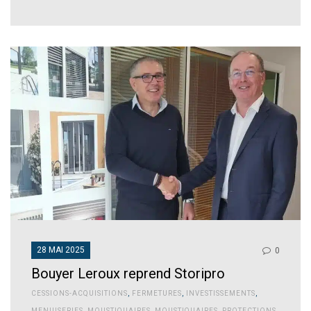
28 MAI 2025
0
Bouyer Leroux reprend Storipro
CESSIONS-ACQUISITIONS
,
FERMETURES
,
INVESTISSEMENTS
,
MENUISERIES
,
MOUSTIQUAIRES
,
MOUSTIQUAIRES
,
PROTECTIONS