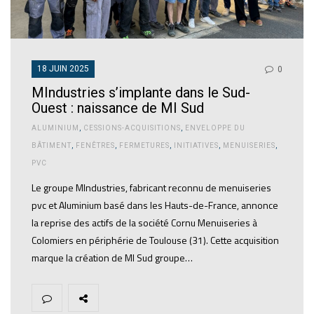
18 JUIN 2025
0
MIndustries s’implante dans le Sud-
Ouest : naissance de MI Sud
ALUMINIUM
,
CESSIONS-ACQUISITIONS
,
ENVELOPPE DU
BÂTIMENT
,
FENÊTRES
,
FERMETURES
,
INITIATIVES
,
MENUISERIES
,
PVC
Le groupe MIndustries, fabricant reconnu de menuiseries
pvc et Aluminium basé dans les Hauts-de-France, annonce
la reprise des actifs de la société Cornu Menuiseries à
Colomiers en périphérie de Toulouse (31). Cette acquisition
marque la création de MI Sud groupe…