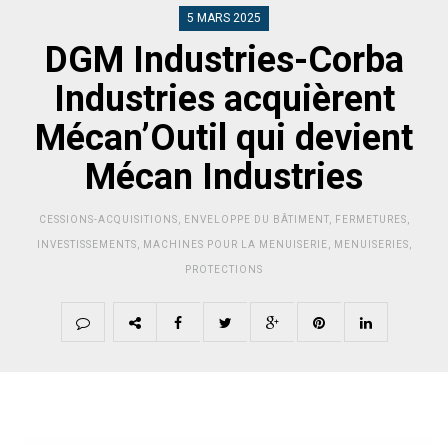
5 MARS 2025
DGM Industries-Corba
Industries acquièrent
Mécan’Outil qui devient
Mécan Industries
CESSIONS-ACQUISITIONS
,
ENVELOPPE DU BÂTIMENT
,
FERMETURES
,
INVESTISSEMENTS
,
MACHINES POUR LA MENUISERIE
,
MENUISERIES
,
PROTECTIONS