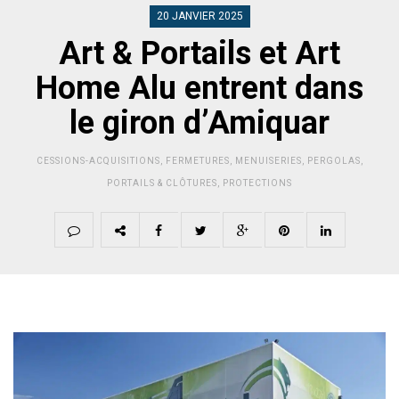
20 JANVIER 2025
Art & Portails et Art
Home Alu entrent dans
le giron d’Amiquar
CESSIONS-ACQUISITIONS
,
FERMETURES
,
MENUISERIES
,
PERGOLAS
,
PORTAILS & CLÔTURES
,
PROTECTIONS