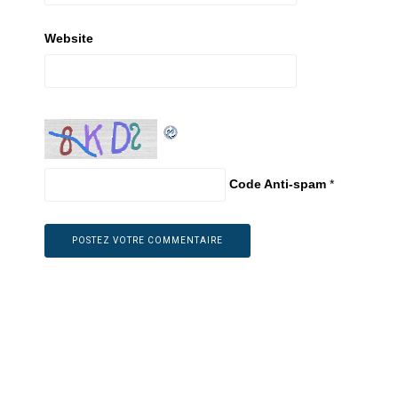
Website
Code Anti-spam
*