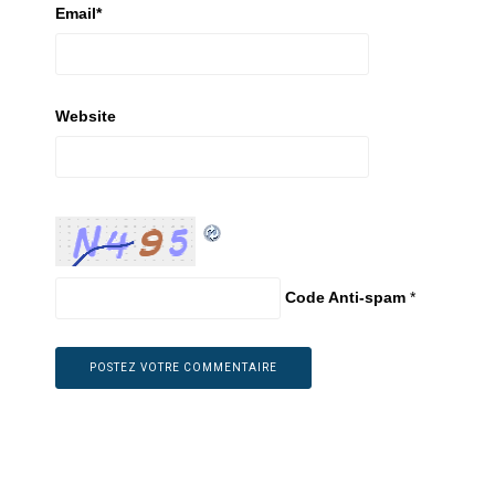
Email
*
Website
Code Anti-spam
*