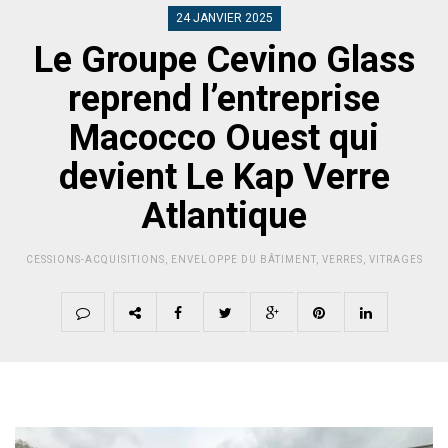
24 JANVIER 2025
Le Groupe Cevino Glass
reprend l’entreprise
Macocco Ouest qui
devient Le Kap Verre
Atlantique
CESSIONS-ACQUISITIONS
,
ENVELOPPE DU BÂTIMENT
,
VERRES
,
VITRAGES